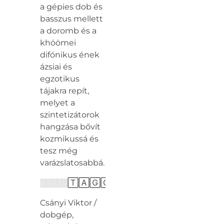
a gépies dob és
basszus mellett
a doromb és a
khöömei
difónikus ének
ázsiai és
egzotikus
tájakra repít,
melyet a
szintetizátorok
hangzása bővít
kozmikussá és
tesz még
varázslatosabbá.
░░░░░🅃🄰🄶🄾🄺░░░░░
Csányi Viktor /
dobgép,