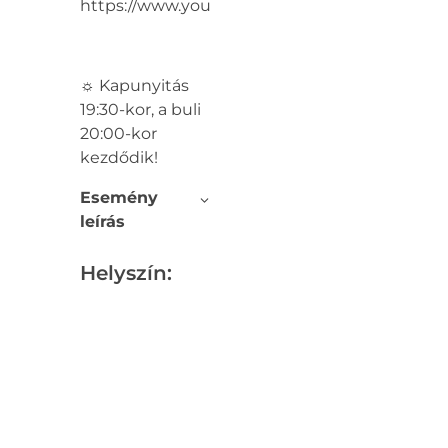
https://www.youtube.com/@slowpresso8335
☼ Kapunyitás
19:30-kor, a buli
20:00-kor
kezdődik!
Esemény
leírás
Helyszín: