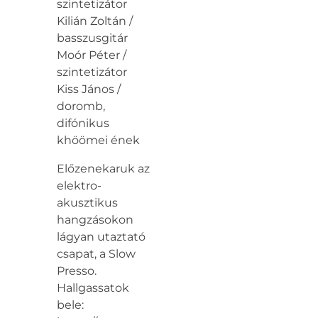
szintetizátor
Kilián Zoltán /
basszusgitár
Moór Péter /
szintetizátor
Kiss János /
doromb,
difónikus
khöömei ének
Előzenekaruk az
elektro-
akusztikus
hangzásokon
lágyan utaztató
csapat, a Slow
Presso.
Hallgassatok
bele: