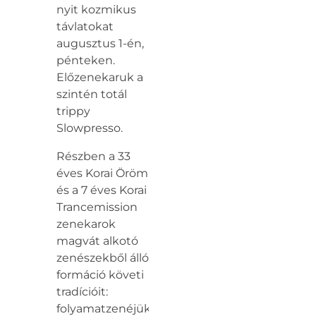
nyit kozmikus
távlatokat
augusztus 1-én,
pénteken.
Előzenekaruk a
szintén totál
trippy
Slowpresso.
Részben a 33
éves Korai Öröm
és a 7 éves Korai
Trancemission
zenekarok
magvát alkotó
zenészekből álló
formáció követi
tradícióit:
folyamatzenéjükben