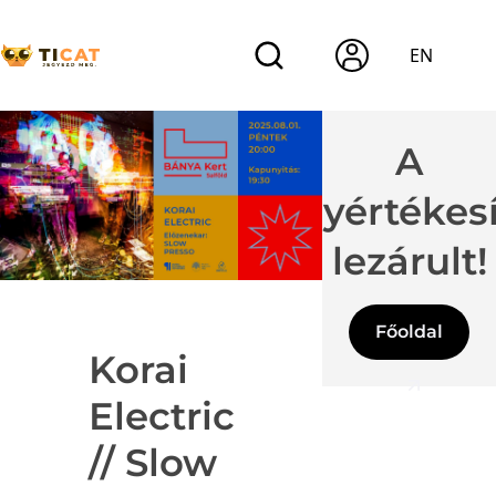
EN
A
jegyértékes
lezárult!
Főoldal
Korai
Electric
// Slow