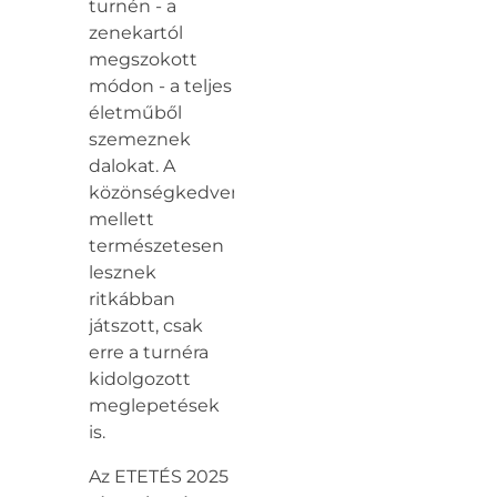
turnén - a
zenekartól
megszokott
módon - a teljes
életműből
szemeznek
dalokat. A
közönségkedvencek
mellett
természetesen
lesznek
ritkábban
játszott, csak
erre a turnéra
kidolgozott
meglepetések
is.
Az ETETÉS 2025