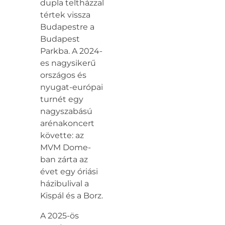
dupla teltházzal
tértek vissza
Budapestre a
Budapest
Parkba. A 2024-
es nagysikerű
országos és
nyugat-európai
turnét egy
nagyszabású
arénakoncert
követte: az
MVM Dome-
ban zárta az
évet egy óriási
házibulival a
Kispál és a Borz.
A 2025-ös