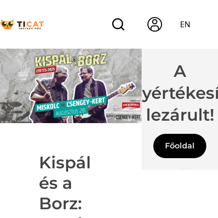
EN
A
jegyértékes
lezárult!
Főoldal
Kispál
és a
Borz: