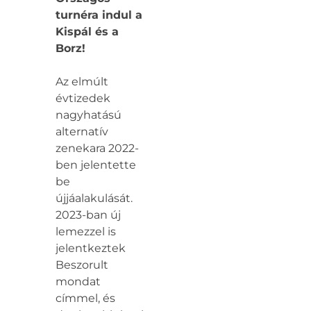
turnéra indul a
Kispál és a
Borz!
Az elmúlt
évtizedek
nagyhatású
alternatív
zenekara 2022-
ben jelentette
be
újjáalakulását.
2023-ban új
lemezzel is
jelentkeztek
Beszorult
mondat
címmel, és