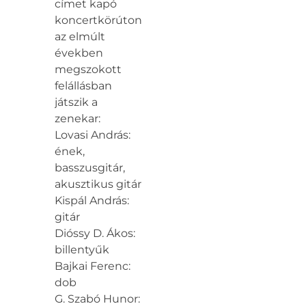
címet kapó
koncertkörúton
az elmúlt
években
megszokott
felállásban
játszik a
zenekar:
Lovasi András:
ének,
basszusgitár,
akusztikus gitár
Kispál András:
gitár
Dióssy D. Ákos:
billentyűk
Bajkai Ferenc:
dob
G. Szabó Hunor: