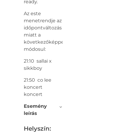
ready.
Az este
menetrendje az
időpontváltozás
miatt a
következőképpen
módosul:
21:10 sallai x
sikkboy
21:50 co lee
koncert
koncert
Esemény
leírás
Helyszín: