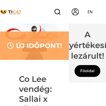
EN
A
jegyértékes
ÚJ IDŐPONT!
lezárult!
Főoldal
Co Lee
vendég:
Sallai x