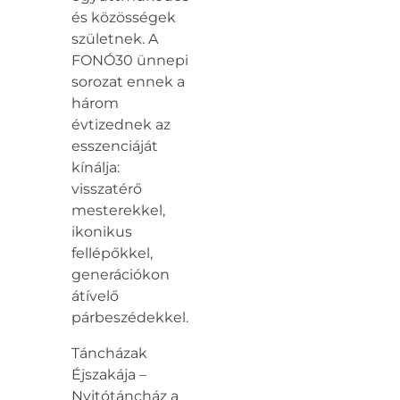
és közösségek
születnek. A
FONÓ30 ünnepi
sorozat ennek a
három
évtizednek az
esszenciáját
kínálja:
visszatérő
mesterekkel,
ikonikus
fellépőkkel,
generációkon
átívelő
párbeszédekkel.
Táncházak
Éjszakája –
Nyitótáncház a