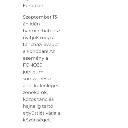
Fonóban
Szeptember 13-
án idén
harminchatodszor
nyitjuk meg a
táncházi évadot
a Fonóban! Az
esemény a
FONÓ30
jubileumi
sorozat része,
ahol különleges
zenekarok,
közös tánc és
hajnalig tartó
együttlét várja a
közönséget.