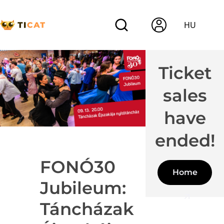
HU
Ticket
sales
have
ended!
FONÓ30
Home
Jubileum:
Táncházak