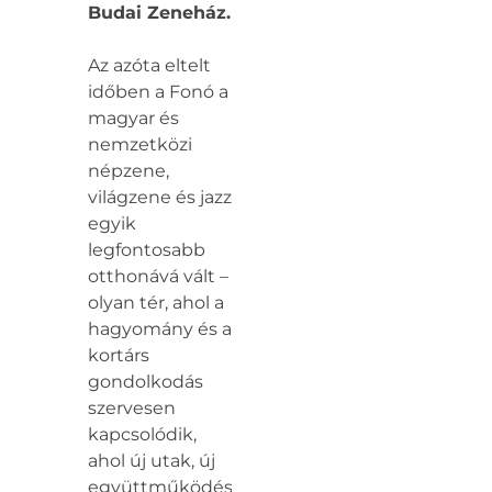
Budai Zeneház.
Az azóta eltelt
időben a Fonó a
magyar és
nemzetközi
népzene,
világzene és jazz
egyik
legfontosabb
otthonává vált –
olyan tér, ahol a
hagyomány és a
kortárs
gondolkodás
szervesen
kapcsolódik,
ahol új utak, új
együttműködések