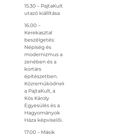
15.30 – PajtaKult
utazó kiállítása
16.00 –
Kerekasztal
beszélgetés:
Népiség és
modernizmus a
zenében és a
kortárs
építészetben.
Közreműködnek
a PajtaKult, a
Kós Károly
Egyesülés és a
Hagyományok
Háza képviselői.
17.00 – Másik