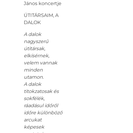
János koncertje
ÚTITÁRSAIM, A
DALOK
A dalok
nagyszerű
útitársak,
elkísérnek,
velem vannak
minden
utamon.
A dalok
titokzatosak és
sokfélék,
ráadásul időről
időre különböző
arcukat
képesek