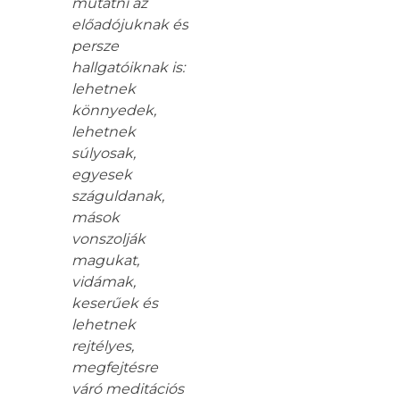
mutatni az
előadójuknak és
persze
hallgatóiknak is:
lehetnek
könnyedek,
lehetnek
súlyosak,
egyesek
száguldanak,
mások
vonszolják
magukat,
vidámak,
keserűek és
lehetnek
rejtélyes,
megfejtésre
váró meditációs