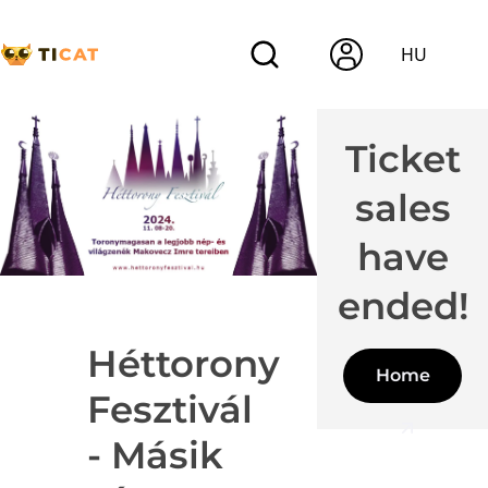
HU
Ticket
sales
have
ended!
Héttorony
Home
Fesztivál
- Másik