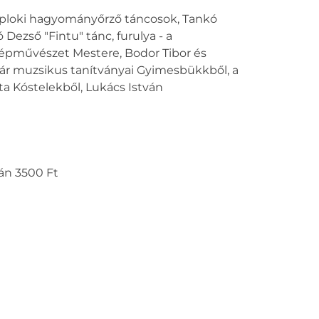
özéploki hagyományőrző táncosok, Tankó
ezső "Fintu" tánc, furulya - a
épművészet Mestere, Bodor Tibor és
pár muzsikus tanítványai Gyimesbükkből, a
ta Kóstelekből, Lukács István
án 3500 Ft