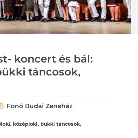
t- koncert és bál:
 bükki táncosok,
Fonó Budai Zeneház
őloki, középloki, bükki táncosok,