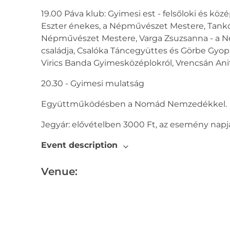
19.00 Páva klub: Gyimesi est - felsőloki és k
Eszter énekes, a Népművészet Mestere, Tankó D
Népművészet Mestere, Varga Zsuzsanna - a N
családja, Csalóka Táncegyüttes és Görbe Gyo
Virics Banda Gyimesközéplokról, Vrencsán Ani
20.30 - Gyimesi mulatság
Együttműködésben a Nomád Nemzedékkel.
Jegyár: elővételben 3000 Ft, az esemény napj
Event description
Venue: