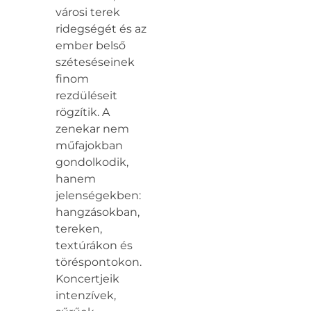
városi terek
ridegségét és az
ember belső
széteséseinek
finom
rezdüléseit
rögzítik. A
zenekar nem
műfajokban
gondolkodik,
hanem
jelenségekben:
hangzásokban,
tereken,
textúrákon és
töréspontokon.
Koncertjeik
intenzívek,