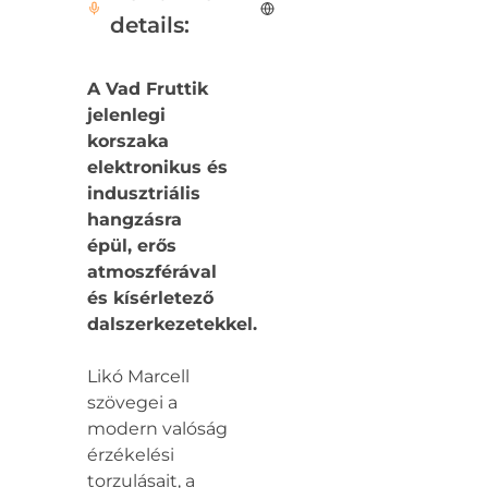
details:
A Vad Fruttik
jelenlegi
korszaka
elektronikus és
indusztriális
hangzásra
épül, erős
atmoszférával
és kísérletező
dalszerkezetekkel.
Likó Marcell
szövegei a
modern valóság
érzékelési
torzulásait, a