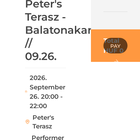
Peter's
Terasz -
Balatonakarattya
//
Total
PAY
HUF 0
09.26.
2026.
September
26. 20:00 -
22:00
Peter's
Terasz
Performer