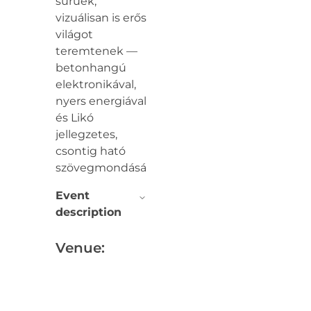
sűrűek,
vizuálisan is erős
világot
teremtenek —
betonhangú
elektronikával,
nyers energiával
és Likó
jellegzetes,
csontig ható
szövegmondásával.
Event
description
Venue: