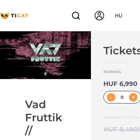
HU
Ticket
NORMÁL
HUF 6,990
-
+
Vad
Fruttik
KONCERT NAPJA,
//
HUF 8,490