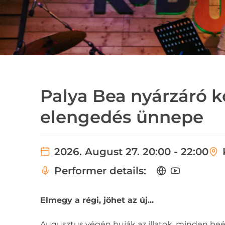
Palya Bea nyárzáró k
elengedés ünnepe
2026. August 27. 20:00 - 22:00
Performer details:
Elmegy a régi, jöhet az új...
Augusztus végén buják az illatok, minden beére