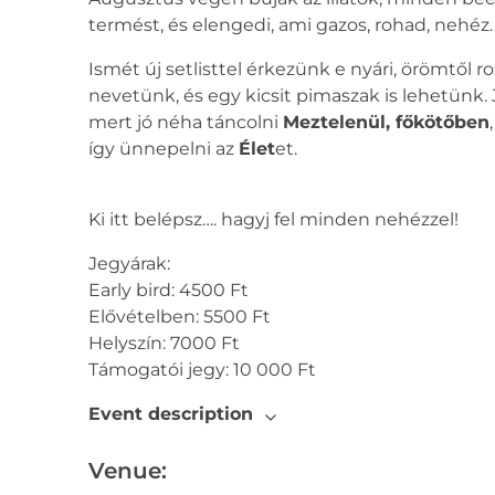
termést, és elengedi, ami gazos, rohad, nehéz.
Ismét új setlisttel érkezünk e nyári, örömtől 
nevetünk, és egy kicsit pimaszak is lehetünk.
mert jó néha táncolni
Meztelenül, főkötőben
így ünnepelni az
Élet
et.
Ki itt belépsz…. hagyj fel minden nehézzel!
Jegyárak:
Early bird: 4500 Ft
Elővételben: 5500 Ft
Helyszín: 7000 Ft
Támogatói jegy: 10 000 Ft
Event description
Venue: