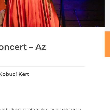
oncert – Az
Kobuci Kert
tt. Ideje az aratásnak: ujjongva élvezni a