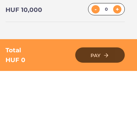
-
+
HUF 10,000
Total
PAY
HUF 0