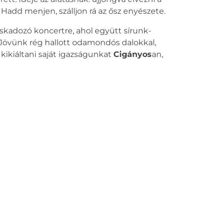
 Hadd menjen, szálljon rá az ősz enyészete.
roskadozó koncertre, ahol együtt sírunk-
 Jövünk rég hallott odamondós dalokkal,
, kikiáltani saját igazságunkat
Cigányos
an,