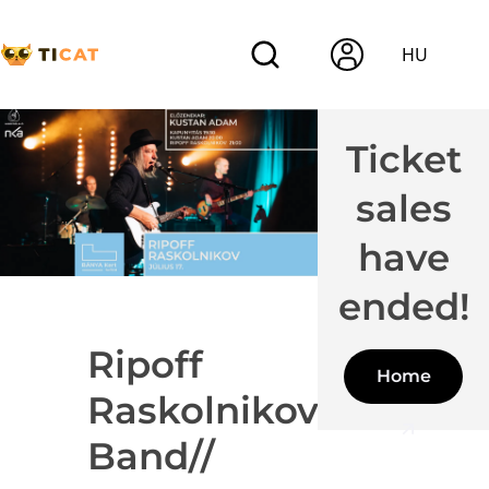
HU
Ticket
sales
have
ended!
Ripoff
Home
Raskolnikov
Band//