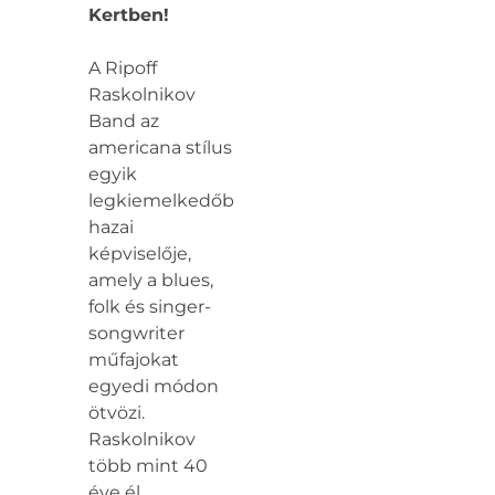
Kertben!
A Ripoff
Raskolnikov
Band az
americana stílus
egyik
legkiemelkedőbb
hazai
képviselője,
amely a blues,
folk és singer-
songwriter
műfajokat
egyedi módon
ötvözi.
Raskolnikov
több mint 40
éve él