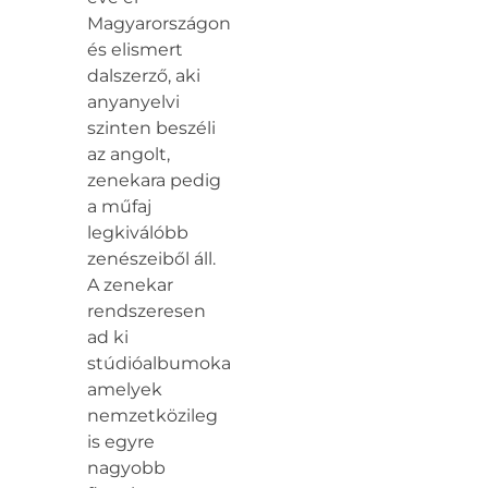
Magyarországon,
és elismert
dalszerző, aki
anyanyelvi
szinten beszéli
az angolt,
zenekara pedig
a műfaj
legkiválóbb
zenészeiből áll.
A zenekar
rendszeresen
ad ki
stúdióalbumokat,
amelyek
nemzetközileg
is egyre
nagyobb