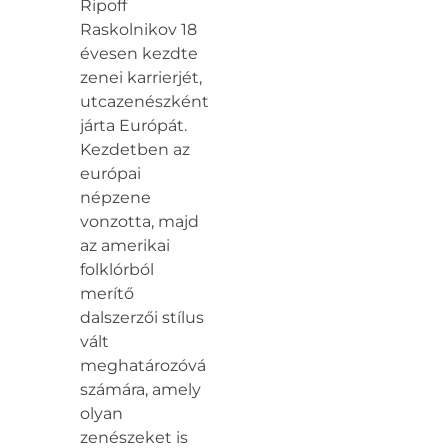
Ripoff
Raskolnikov 18
évesen kezdte
zenei karrierjét,
utcazenészként
járta Európát.
Kezdetben az
európai
népzene
vonzotta, majd
az amerikai
folklórból
merítő
dalszerzői stílus
vált
meghatározóvá
számára, amely
olyan
zenészeket is