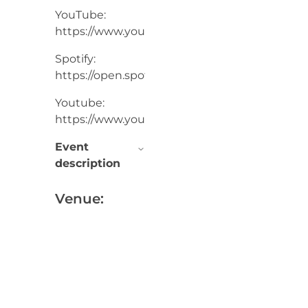
YouTube:
https://www.youtube.com/@RipoffRaskolnik
Spotify:
https://open.spotify.com/artist/4qtmJBvgxd
Youtube:
https://www.youtube.com/@RipoffRaskolniko
Event
description
Venue: