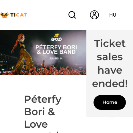
HU
Ticket
sales
have
ended!
Péterfy
Home
Bori &
Love