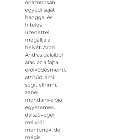
önazonosan,
egyedi saját
hanggal és
hiteles
üzenettel
megállja a
helyét. Áron
András dalaiból
árad az a fajta
erőlködésmentes
attitűd, ami
segít elhinni:
zenei
mondanivalója
egyetemes,
dalszövegei
mélyről
merítenek, de
mégis