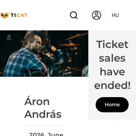
HU
Ticket
sales
have
ended!
Áron
Home
András
2026. June