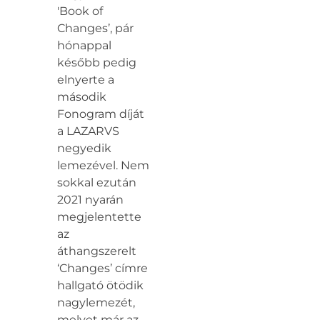
'Book of
Changes’, pár
hónappal
később pedig
elnyerte a
második
Fonogram díját
a LAZARVS
negyedik
lemezével. Nem
sokkal ezután
2021 nyarán
megjelentette
az
áthangszerelt
‘Changes’ címre
hallgató ötödik
nagylemezét,
melyet már az