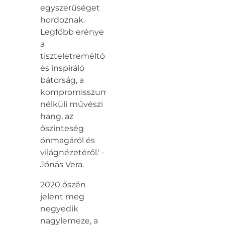
egyszerűséget
hordoznak.
Legfőbb erénye
a
tiszteletreméltó
és inspiráló
bátorság, a
kompromisszumok
nélküli művészi
hang, az
őszinteség
önmagáról és
világnézetéről.' -
Jónás Vera.
2020 őszén
jelent meg
negyedik
nagylemeze, a