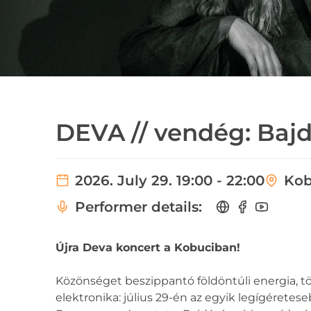
DEVA // vendég: Baj
2026. July 29. 19:00 - 22:00
Kob
Performer details:
Újra Deva koncert a Kobuciban!
Közönséget beszippantó földöntúli energia, t
elektronika: július 29-én az egyik legígéretes