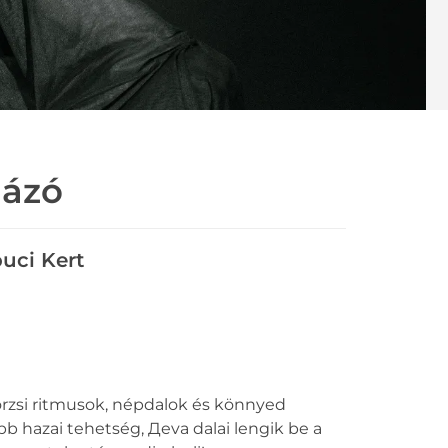
dázó
uci Kert
örzsi ritmusok, népdalok és könnyed
ebb hazai tehetség, Дeva dalai lengik be a