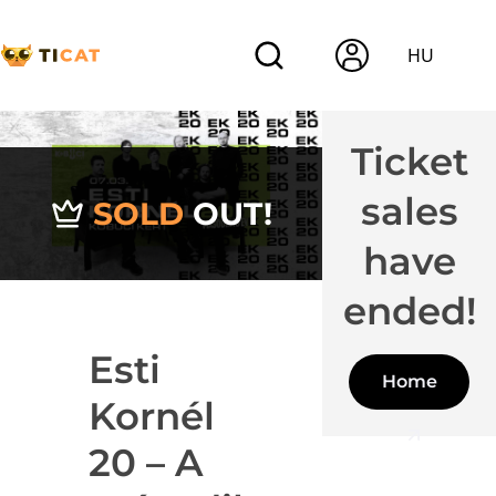
HU
Ticket
sales
SOLD
OUT!
have
ended!
Esti
Home
Kornél
20 – A