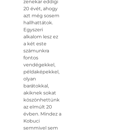
zenekar eddigi
20 évét, ahogy
azt még sosem
hallhattátok.
Egyszeri
alkalom lesz ez
a két este
számunkra
fontos
vendégekkel,
példaképekkel,
olyan
barátokkal,
akiknek sokat
köszönhettünk
az elmúlt 20
évben. Mindez a
Kobuci
semmivel sem