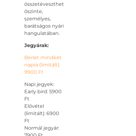
összetéveszthető,
őszinte,
személyes,
barátságos nyári
hangulatában.
Jegyárak:
Bérlet mindkét
napra (limitált):
9900 Ft
Napi jegyek:
Early bird: 5900
Ft
Elővétel
(limitált): 6900
Ft
Normál jegyár:
7900 Ft