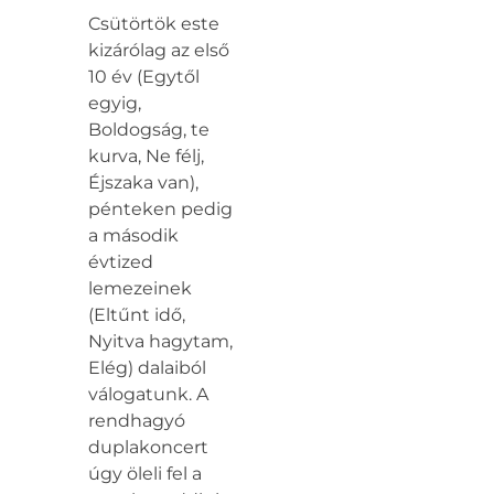
Csütörtök este
kizárólag az első
10 év (Egytől
egyig,
Boldogság, te
kurva, Ne félj,
Éjszaka van),
pénteken pedig
a második
évtized
lemezeinek
(Eltűnt idő,
Nyitva hagytam,
Elég) dalaiból
válogatunk. A
rendhagyó
duplakoncert
úgy öleli fel a