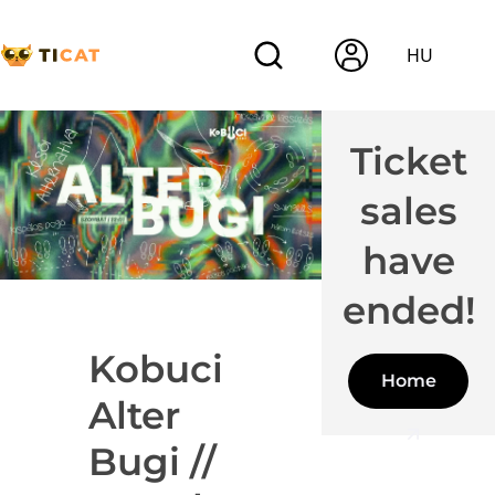
HU
Ticket
sales
have
ended!
Kobuci
Home
Alter
Bugi //