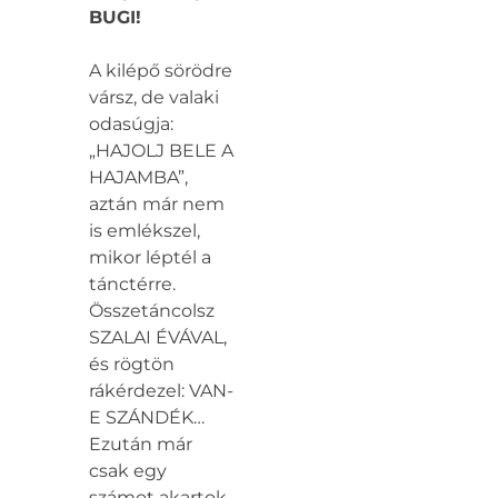
BUGI!
A kilépő sörödre
vársz, de valaki
odasúgja:
„HAJOLJ BELE A
HAJAMBA”,
aztán már nem
is emlékszel,
mikor léptél a
tánctérre.
Összetáncolsz
SZALAI ÉVÁVAL,
és rögtön
rákérdezel: VAN-
E SZÁNDÉK…
Ezután már
csak egy
számot akartok