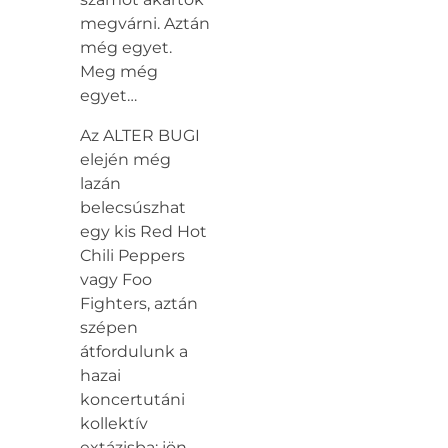
megvárni. Aztán
még egyet.
Meg még
egyet…
Az ALTER BUGI
elején még
lazán
belecsúszhat
egy kis Red Hot
Chili Peppers
vagy Foo
Fighters, aztán
szépen
átfordulunk a
hazai
koncertutáni
kollektív
extázisba: jön