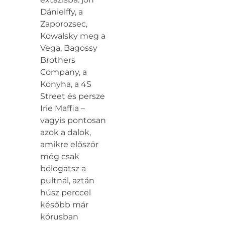
Dánielffy, a
Zaporozsec,
Kowalsky meg a
Vega, Bagossy
Brothers
Company, a
Konyha, a 4S
Street és persze
Irie Maffia –
vagyis pontosan
azok a dalok,
amikre először
még csak
bólogatsz a
pultnál, aztán
húsz perccel
később már
kórusban