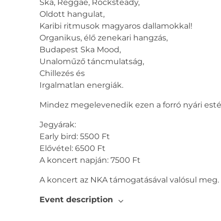
Ska, Reggae, Rocksteady,
Oldott hangulat,
Karibi ritmusok magyaros dallamokkal!
Organikus, élő zenekari hangzás,
Budapest Ska Mood,
Unaloműző táncmulatság,
Chillezés és
Irgalmatlan energiák.
Mindez megelevenedik ezen a forró nyári estén
Jegyárak:
Early bird: 5500 Ft
Elővétel: 6500 Ft
A koncert napján: 7500 Ft
A koncert az NKA támogatásával valósul meg.
Event description