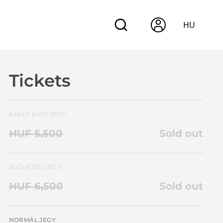
HU
Tickets
EARLY BIRD JEGY
HUF 5,500
Sold out
ELŐVÉTELI JEGY
HUF 6,500
Sold out
NORMÁL JEGY