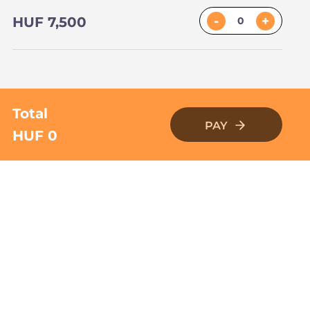
-
+
HUF 7,500
Total
PAY
HUF 0