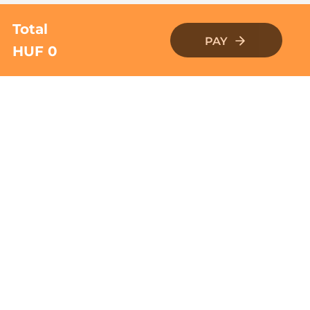
Total
PAY
HUF 0