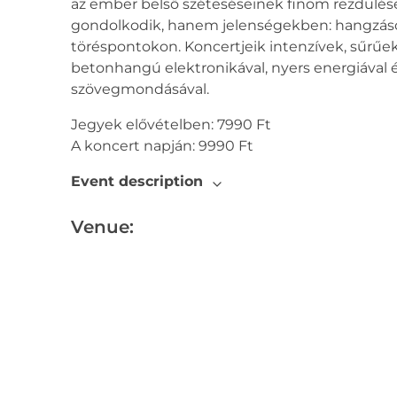
az ember belső széteséseinek finom rezdülés
gondolkodik, hanem jelenségekben: hangzáso
töréspontokon. Koncertjeik intenzívek, sűrűek
betonhangú elektronikával, nyers energiával és
szövegmondásával.
Jegyek elővételben: 7990 Ft
A koncert napján: 9990 Ft
Event description
Venue: