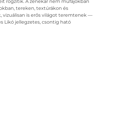
eit rögzítik. A zenekar nem műfajokban
kban, tereken, textúrákon és
, vizuálisan is erős világot teremtenek —
 Likó jellegzetes, csontig ható