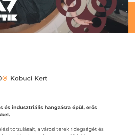
0
Kobuci Kert
s és indusztriális hangzásra épül, erős
kel.
si torzulásait, a városi terek ridegségét és