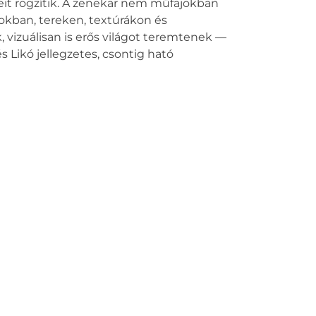
eit rögzítik. A zenekar nem műfajokban
kban, tereken, textúrákon és
, vizuálisan is erős világot teremtenek —
 Likó jellegzetes, csontig ható