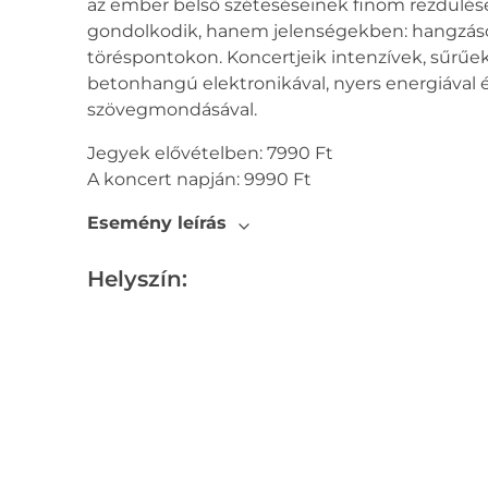
az ember belső széteséseinek finom rezdülés
gondolkodik, hanem jelenségekben: hangzáso
töréspontokon. Koncertjeik intenzívek, sűrűek
betonhangú elektronikával, nyers energiával és
szövegmondásával.
Jegyek elővételben: 7990 Ft
A koncert napján: 9990 Ft
Esemény leírás
Helyszín: