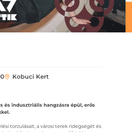
00
Kobuci Kert
s és indusztriális hangzásra épül, erős
kel.
si torzulásait, a városi terek ridegségét és