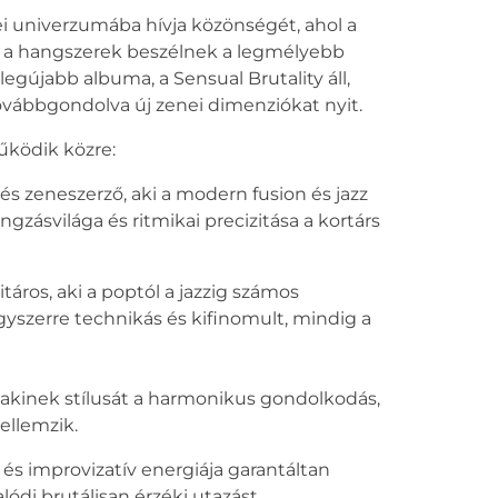
nei univerzumába hívja közönségét, ahol a
 és a hangszerek beszélnek a legmélyebb
gújabb albuma, a Sensual Brutality áll,
 továbbgondolva új zenei dimenziókat nyit.
ködik közre:
s zeneszerző, aki a modern fusion és jazz
gzásvilága és ritmikai precizitása a kortárs
táros, aki a poptól a jazzig számos
gyszerre technikás és kifinomult, mindig a
ő, akinek stílusát a harmonikus gondolkodás,
ellemzik.
 és improvizatív energiája garantáltan
ódi brutálisan érzéki utazást.