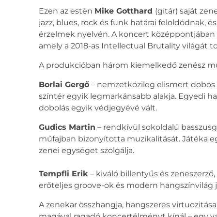
Ezen az estén
Mike Gotthard
(gitár) saját ze
jazz, blues, rock és funk határai feloldódnak,
érzelmek nyelvén. A koncert középpontjában le
amely a 2018-as Intellectual Brutality világát
A produkcióban három kiemelkedő zenész mű
Borlai Gergő
– nemzetközileg elismert dobos é
színtér egyik legmarkánsabb alakja. Egyedi han
dobolás egyik védjegyévé vált.
Gudics Martin
– rendkívül sokoldalú basszusgi
műfajban bizonyította muzikalitását. Játéka e
zenei egységet szolgálja.
Tempfli Erik
– kiváló billentyűs és zeneszerz
erőteljes groove-ok és modern hangszínvilág j
A zenekar összhangja, hangszeres virtuozitása
magával ragadó koncertélményt kínál – egy val