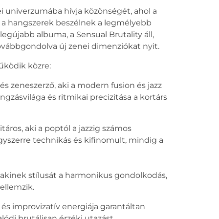
nei univerzumába hívja közönségét, ahol a
 és a hangszerek beszélnek a legmélyebb
gújabb albuma, a Sensual Brutality áll,
 továbbgondolva új zenei dimenziókat nyit.
ködik közre:
s zeneszerző, aki a modern fusion és jazz
gzásvilága és ritmikai precizitása a kortárs
táros, aki a poptól a jazzig számos
gyszerre technikás és kifinomult, mindig a
ő, akinek stílusát a harmonikus gondolkodás,
ellemzik.
 és improvizatív energiája garantáltan
ódi brutálisan érzéki utazást.