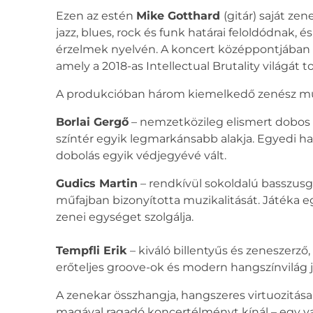
Ezen az estén
Mike Gotthard
(gitár) saját ze
jazz, blues, rock és funk határai feloldódnak,
érzelmek nyelvén. A koncert középpontjában le
amely a 2018-as Intellectual Brutality világát
A produkcióban három kiemelkedő zenész mű
Borlai Gergő
– nemzetközileg elismert dobos é
színtér egyik legmarkánsabb alakja. Egyedi han
dobolás egyik védjegyévé vált.
Gudics Martin
– rendkívül sokoldalú basszusgi
műfajban bizonyította muzikalitását. Játéka e
zenei egységet szolgálja.
Tempfli Erik
– kiváló billentyűs és zeneszerz
erőteljes groove-ok és modern hangszínvilág j
A zenekar összhangja, hangszeres virtuozitása
magával ragadó koncertélményt kínál – egy val