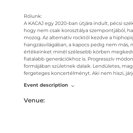
Rólunk:
A KACAJ egy 2020-ban útjára indult, pécsi sz
hogy nem csak korosztálya szempontjából, han
mozog. Az alternatív rocktól kezdve a hiphopi
hangzásvilágában, a kapocs pedig nem más, m
értékeinket minél szélesebb körben megkedvelt
fiatalabb generációkhoz is. Progresszív mód
formájában születnek dalaik. Lendületes, magu
fergeteges koncertélményt. Aki nem hiszi, jár
Event description
Venue: