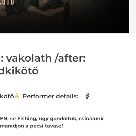
 vakolath /after:
dkikötő
kötő
Performer details:
PEN, se Fishing, úgy gondoltuk, csinálunk
maradjon a pécsi tavasz!