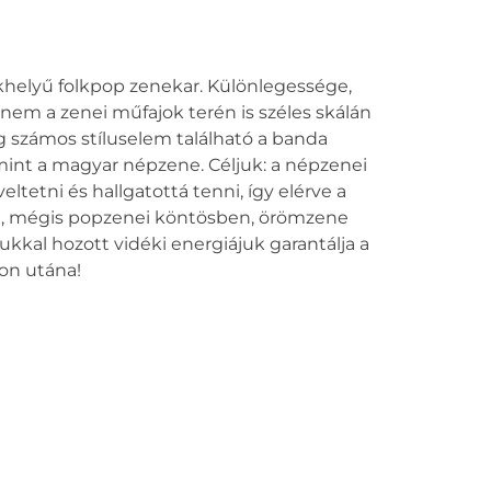
ékhelyű folkpop zenekar. Különlegessége,
em a zenei műfajok terén is széles skálán
g számos stíluselem található a banda
int a magyar népzene. Céljuk: a népzenei
etni és hallgatottá tenni, így elérve a
on, mégis popzenei köntösben, örömzene
kkal hozott vidéki energiájuk garantálja a
jon utána!