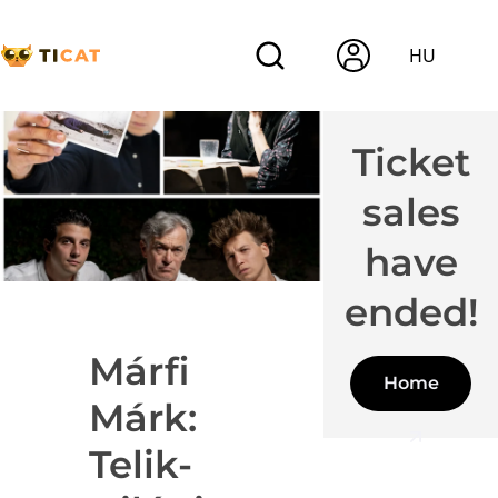
HU
Ticket
sales
have
ended!
Márfi
Home
Márk:
Telik-