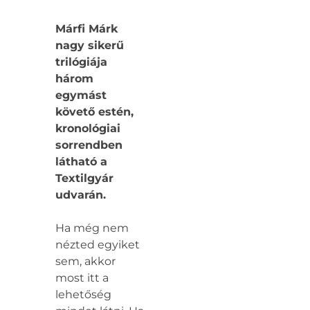
Márfi Márk
nagy sikerű
trilógiája
három
egymást
követő estén,
kronológiai
sorrendben
látható a
Textilgyár
udvarán.
Ha még nem
nézted egyiket
sem, akkor
most itt a
lehetőség