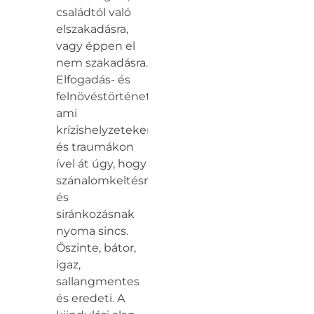
családtól való
elszakadásra,
vagy éppen el
nem szakadásra.
Elfogadás- és
felnövéstörténet,
ami
krízishelyzeteken
és traumákon
ível át úgy, hogy
szánalomkeltésnek
és
siránkozásnak
nyoma sincs.
Őszinte, bátor,
igaz,
sallangmentes
és eredeti. A