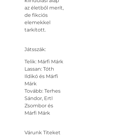
kiindulási alap
az életből merít,
de fikciós
elemekkel
tarkított.
Játsszák:
Telik: Márfi Márk
Lassan: Tóth
Ildikó és Márfi
Márk
Tovább: Terhes
Sándor, Ertl
Zsombor és
Márfi Márk
Várunk Titeket