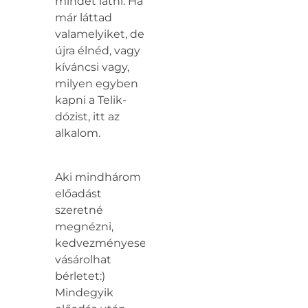
mindet látni. Ha
már láttad
valamelyiket, de
újra élnéd, vagy
kíváncsi vagy,
milyen egyben
kapni a Telik-
dózist, itt az
alkalom.
Aki mindhárom
előadást
szeretné
megnézni,
kedvezményesen
vásárolhat
bérletet:)
Mindegyik