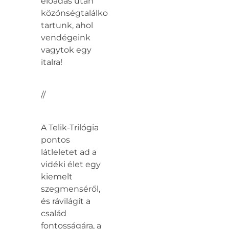
előadás után
közönségtalálkozót
tartunk, ahol
vendégeink
vagytok egy
italra!
//
A Telik-Trilógia
pontos
látleletet ad a
vidéki élet egy
kiemelt
szegmenséről,
és rávilágít a
család
fontosságára, a