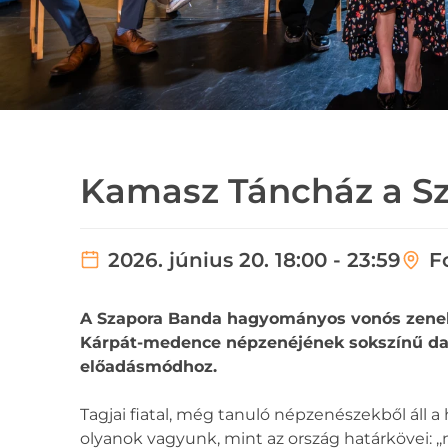
Kamasz Táncház a S
2026. június 20. 18:00 - 23:59
F
A Szapora Banda hagyományos vonós zeneka
Kárpát-medence népzenéjének sokszínű dall
előadásmódhoz.
Tagjai fiatal, még tanuló népzenészekből áll a
olyanok vagyunk, mint az ország határkövei: ,,