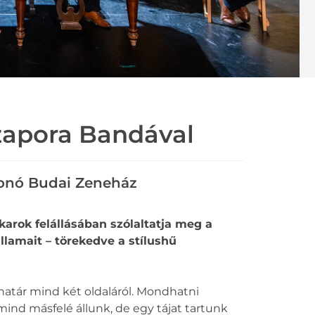
zapora Bandával
onó Budai Zeneház
rok felállásában szólaltatja meg a
amait – törekedve a stílushű
 határ mind két oldaláról. Mondhatni
mind másfelé állunk, de egy tájat tartunk