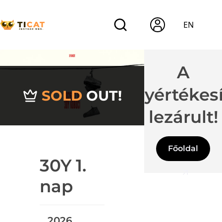
EN
A
jegyértékes
SOLD
OUT!
lezárult!
Főoldal
30Y 1.
nap
2026.