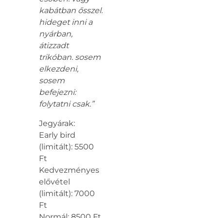
kabátban ősszel.
hideget inni a
nyárban,
átizzadt
trikóban. sosem
elkezdeni,
sosem
befejezni:
folytatni csak.”
Jegyárak:
Early bird
(limitált): 5500
Ft
Kedvezményes
elővétel
(limitált): 7000
Ft
Normál: 8500 Ft