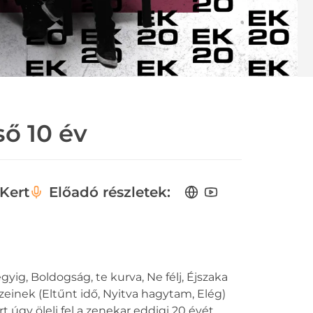
ső 10 év
Kert
Előadó részletek:
gyig, Boldogság, te kurva, Ne félj, Éjszaka
einek (Eltűnt idő, Nyitva hagytam, Elég)
úgy öleli fel a zenekar eddigi 20 évét,