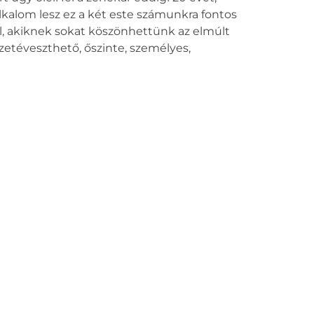
lkalom lesz ez a két este számunkra fontos
l, akiknek sokat köszönhettünk az elmúlt
etéveszthető, őszinte, személyes,