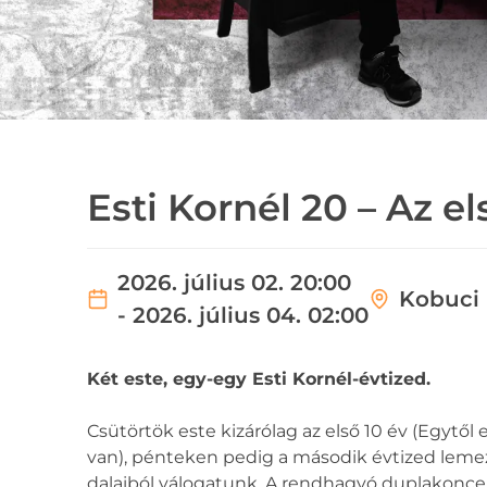
Esti Kornél 20 – Az el
2026. július 02. 20:00
Kobuci 
- 2026. július 04. 02:00
Két este, egy-egy Esti Kornél-évtized.
Csütörtök este kizárólag az első 10 év (Egytől e
van), pénteken pedig a második évtized lemez
dalaiból válogatunk. A rendhagyó duplakoncert 