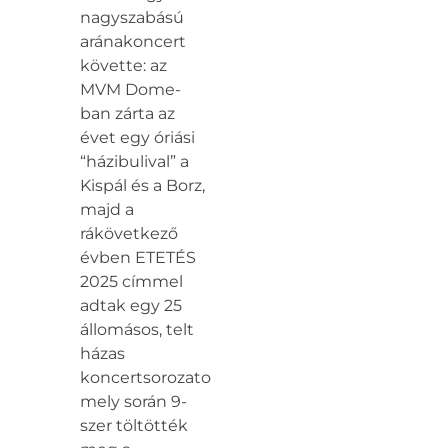
nagyszabású
aránakoncert
követte: az
MVM Dome-
ban zárta az
évet egy óriási
“házibulival” a
Kispál és a Borz,
majd a
rákövetkező
évben ETETÉS
2025 címmel
adtak egy 25
állomásos, telt
házas
koncertsorozatot,
mely során 9-
szer töltötték