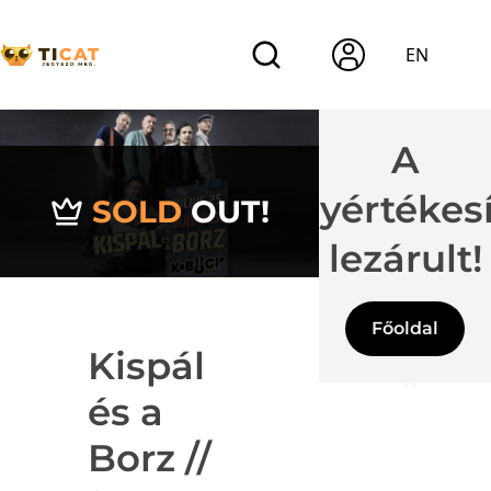
EN
A
jegyértékes
SOLD
OUT!
lezárult!
Főoldal
Kispál
és a
Borz //