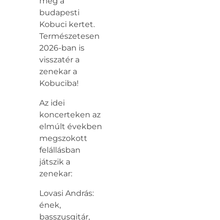
meg a
budapesti
Kobuci kertet.
Természetesen
2026-ban is
visszatér a
zenekar a
Kobuciba!
Az idei
koncerteken az
elmúlt években
megszokott
felállásban
játszik a
zenekar:
Lovasi András:
ének,
basszusgitár,