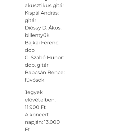
akusztikus gitár
Kispál András:
gitár
Dióssy D. Ákos:
billentyűk
Bajkai Ferenc:
dob
G. Szabó Hunor:
dob, gitár
Babcsán Bence:
fúvósok
Jegyek
elővételben:
11.900 Ft
A koncert
napján: 13.000
Ft