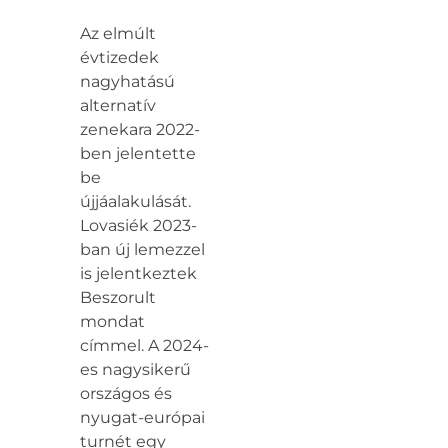
Az elmúlt
évtizedek
nagyhatású
alternatív
zenekara 2022-
ben jelentette
be
újjáalakulását.
Lovasiék 2023-
ban új lemezzel
is jelentkeztek
Beszorult
mondat
címmel. A 2024-
es nagysikerű
országos és
nyugat-európai
turnét egy