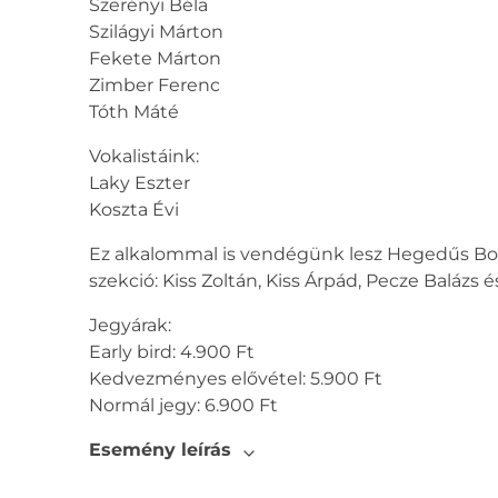
Szerényi Béla
Szilágyi Márton
Fekete Márton
Zimber Ferenc
Tóth Máté
Vokalistáink:
Laky Eszter
Koszta Évi
Ez alkalommal is vendégünk lesz Hegedűs Bori é
szekció: Kiss Zoltán, Kiss Árpád, Pecze Balázs 
Jegyárak:
Early bird: 4.900 Ft
Kedvezményes elővétel: 5.900 Ft
Normál jegy: 6.900 Ft
Esemény leírás