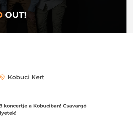
D
OUT!
Kobuci Kert
B koncertje a Kobuciban! Csavargó
lyetek!