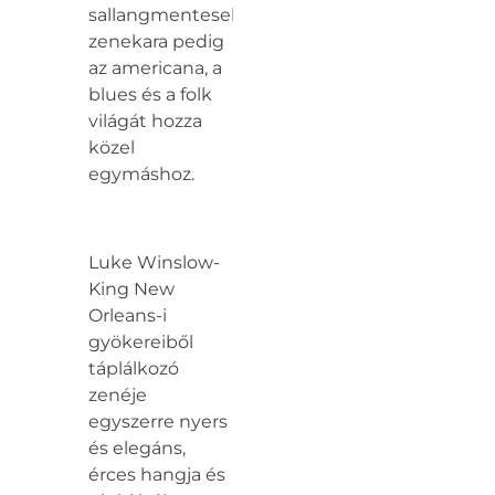
sallangmentesek,
zenekara pedig
az americana, a
blues és a folk
világát hozza
közel
egymáshoz.
Luke Winslow-
King New
Orleans-i
gyökereiből
táplálkozó
zenéje
egyszerre nyers
és elegáns,
érces hangja és