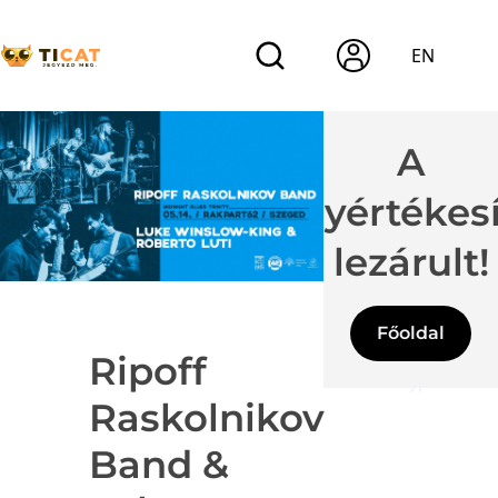
EN
A
jegyértékes
lezárult!
Főoldal
Ripoff
Raskolnikov
Band &