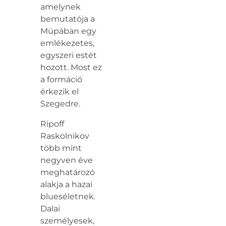
amelynek
bemutatója a
Müpában egy
emlékezetes,
egyszeri estét
hozott. Most ez
a formáció
érkezik el
Szegedre.
Ripoff
Raskolnikov
több mint
negyven éve
meghatározó
alakja a hazai
blueséletnek.
Dalai
személyesek,