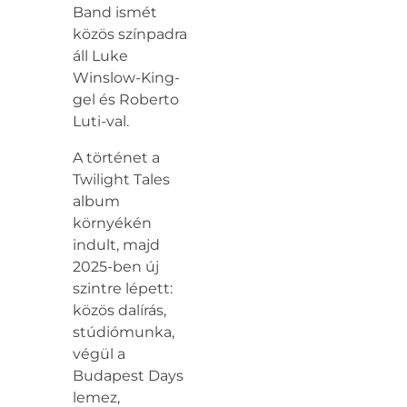
Band ismét
közös színpadra
áll Luke
Winslow-King-
gel és Roberto
Luti-val.
A történet a
Twilight Tales
album
környékén
indult, majd
2025-ben új
szintre lépett:
közös dalírás,
stúdiómunka,
végül a
Budapest Days
lemez,