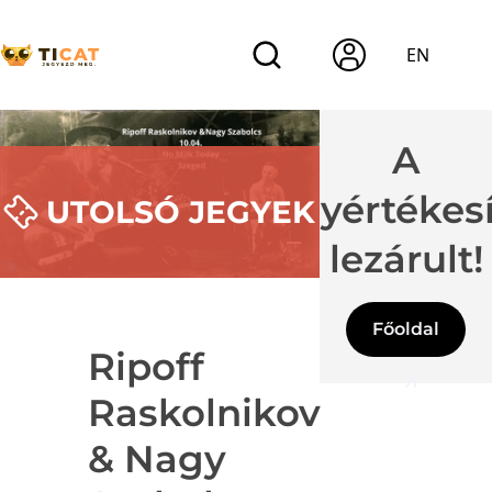
EN
A
jegyértékes
UTOLSÓ JEGYEK
lezárult!
Főoldal
Ripoff
Raskolnikov
& Nagy