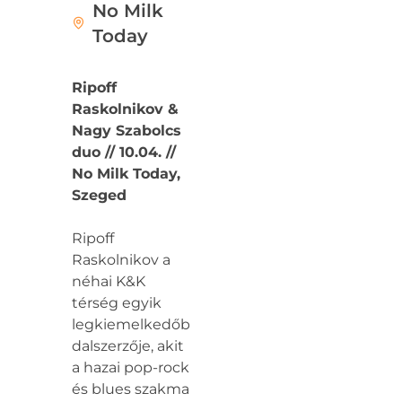
No Milk
Today
Ripoff
Raskolnikov &
Nagy Szabolcs
duo // 10.04. //
No Milk Today,
Szeged
Ripoff
Raskolnikov a
néhai K&K
térség egyik
legkiemelkedőbb
dalszerzője, akit
a hazai pop-rock
és blues szakma