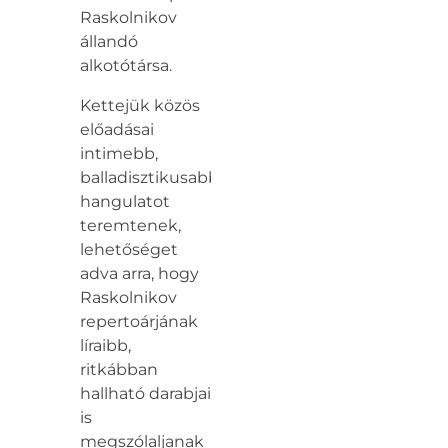
Raskolnikov
állandó
alkotótársa.
Kettejük közös
előadásai
intimebb,
balladisztikusabb
hangulatot
teremtenek,
lehetőséget
adva arra, hogy
Raskolnikov
repertoárjának
líraibb,
ritkábban
hallható darabjai
is
megszólaljanak