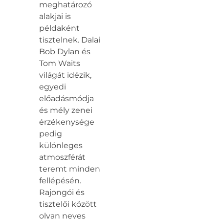
meghatározó
alakjai is
példaként
tisztelnek. Dalai
Bob Dylan és
Tom Waits
világát idézik,
egyedi
előadásmódja
és mély zenei
érzékenysége
pedig
különleges
atmoszférát
teremt minden
fellépésén.
Rajongói és
tisztelői között
olyan neves