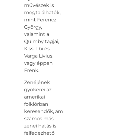
művészek is
megtalálhatók,
mint Ferenczi
György,
valamint a
Quimby tagjai,
Kiss Tibi és
Varga Livius,
vagy éppen
Frenk.
Zenéjének
gyökerei az
amerikai
folklórban
keresendők, ám
számos más
zenei hatás is
felfedezhető