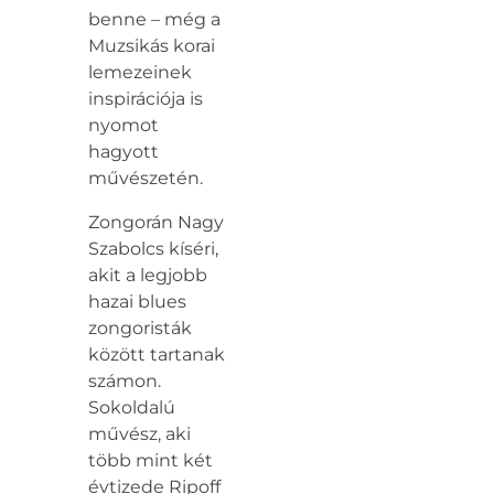
benne – még a
Muzsikás korai
lemezeinek
inspirációja is
nyomot
hagyott
művészetén.
Zongorán Nagy
Szabolcs kíséri,
akit a legjobb
hazai blues
zongoristák
között tartanak
számon.
Sokoldalú
művész, aki
több mint két
évtizede Ripoff