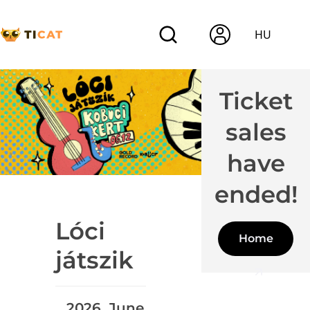
HU
Ticket
sales
have
ended!
Lóci
Home
játszik
2026. June