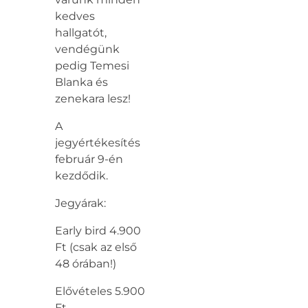
kedves
hallgatót,
vendégünk
pedig Temesi
Blanka és
zenekara lesz!
A
jegyértékesítés
február 9-én
kezdődik.
Jegyárak:
Early bird 4.900
Ft (csak az első
48 órában!)
Elővételes 5.900
Ft