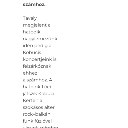
számhoz.
Tavaly
megjelent a
hatodik
nagylemezünk,
idén pedig a
Kobucis
koncertjeink is
felzárkóznak
ehhez
a számhoz. A
hatodik Lóci
játszik Kobuci
Kerten a
szokásos alter
rock–balkán
funk fúzióval
várunk minden