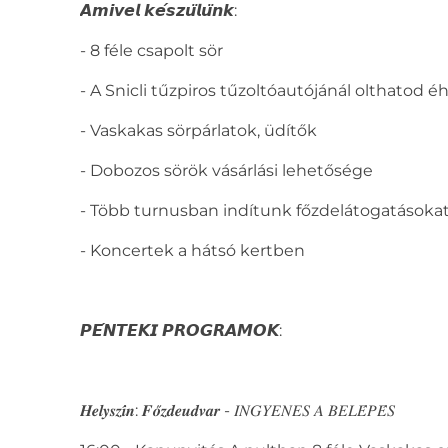
𝘼𝙢𝙞𝙫𝙚𝙡 𝙠𝙚́𝙨𝙯𝙪̈𝙡𝙪̈𝙣𝙠:
- 8 féle csapolt sör
- A Snicli tűzpiros tűzoltóautójánál olthatod 
- Vaskakas sörpárlatok, üdítők
- Dobozos sörök vásárlási lehetősége
- Több turnusban indítunk főzdelátogatásokat,
- Koncertek a hátsó kertben
𝙋𝙀́𝙉𝙏𝙀𝙆𝙄 𝙋𝙍𝙊𝙂𝙍𝘼𝙈𝙊𝙆:
𝑯𝒆𝒍𝒚𝒔𝒛𝒊́𝒏: 𝑭𝒐̋𝒛𝒅𝒆𝒖𝒅𝒗𝒂𝒓 - 𝐼𝑁𝐺𝑌𝐸𝑁𝐸𝑆 𝐴 𝐵𝐸𝐿𝐸́𝑃𝐸́𝑆