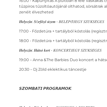
16:00 - Kapunyitás A pultban 8 féle Vaskakas c
tűzpiros tűzoltóautójánál olthatod, sörsátrak
zenéit élvezheted
𝑯𝒆𝒍𝒚𝒔𝒛𝒊́𝒏: 𝑺ö𝒓𝒇𝒐̋𝒛𝒐̋ 𝒖̈𝒛𝒆𝒎 - 𝐵𝐸𝐿𝐸́𝑃𝑂̋𝐽𝐸𝐺𝑌 𝑆𝑍𝑈̈𝐾𝑆𝐸́𝐺𝐸𝑆
17:00 - Főzdetúra + tartályból kóstolás (regisztrá
18:00 - Főzdetúra + tartályból kóstolás (regisztrá
𝑯𝒆𝒍𝒚𝒔𝒛𝒊́𝒏: 𝑯𝒂́𝒕𝒔𝒐́ 𝒌𝒆𝒓𝒕 - 𝐾𝑂𝑁𝐶𝐸𝑅𝑇𝐽𝐸𝐺𝑌 𝑆𝑍𝑈̈𝐾𝑆𝐸́𝐺𝐸𝑆
19:00 – Anna &The Barbies Duo koncert a hát
20:30 – Dj Zöld eklektikus táncestje
𝙎𝙕𝙊𝙈𝘽𝘼𝙏𝙄 𝙋𝙍𝙊𝙂𝙍𝘼𝙈𝙊𝙆: