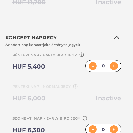
HUF 11,700
Inactive
KONCERT NAPIJEGY
Az adott nap koncertjeire érvényes jegyek
PÉNTEKI NAP - EARLY BIRD JEGY
-
+
HUF 5,400
PÉNTEKI NAP - NORMÁL JEGY
HUF 6,000
Inactive
SZOMBATI NAP - EARLY BIRD JEGY
-
+
HUF 6,300