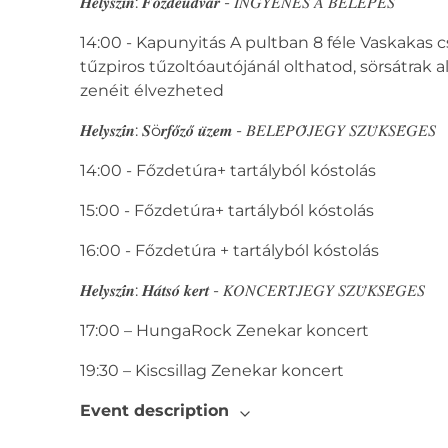
𝑯𝒆𝒍𝒚𝒔𝒛𝒊́𝒏: 𝑭𝒐̋𝒛𝒅𝒆𝒖𝒅𝒗𝒂𝒓 - 𝐼𝑁𝐺𝑌𝐸𝑁𝐸𝑆 𝐴 𝐵𝐸𝐿𝐸́𝑃𝐸́𝑆
14:00 - Kapunyitás A pultban 8 féle Vaskakas c
tűzpiros tűzoltóautójánál olthatod, sörsátrak
zenéit élvezheted
𝑯𝒆𝒍𝒚𝒔𝒛𝒊́𝒏: 𝑺ö𝒓𝒇𝒐̋𝒛𝒐̋ 𝒖̈𝒛𝒆𝒎 - 𝐵𝐸𝐿𝐸́𝑃𝑂̋𝐽𝐸𝐺𝑌 𝑆𝑍𝑈̈𝐾𝑆𝐸́𝐺𝐸𝑆
14:00 - Főzdetúra+ tartályból kóstolás
15:00 - Főzdetúra+ tartályból kóstolás
16:00 - Főzdetúra + tartályból kóstolás
𝑯𝒆𝒍𝒚𝒔𝒛𝒊́𝒏: 𝑯𝒂́𝒕𝒔𝒐́ 𝒌𝒆𝒓𝒕 - 𝐾𝑂𝑁𝐶𝐸𝑅𝑇𝐽𝐸𝐺𝑌 𝑆𝑍𝑈̈𝐾𝑆𝐸́𝐺𝐸𝑆
17:00 – HungaRock Zenekar koncert
19:30 – Kiscsillag Zenekar koncert
Event description