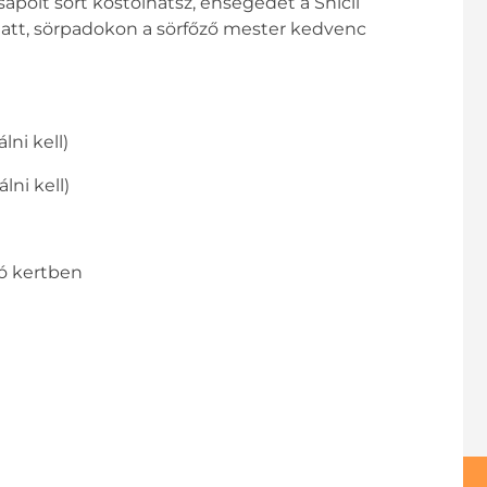
sapolt sört kóstolhatsz, éhségedet a Snicli
 alatt, sörpadokon a sörfőző mester kedvenc
lni kell)
lni kell)
só kertben