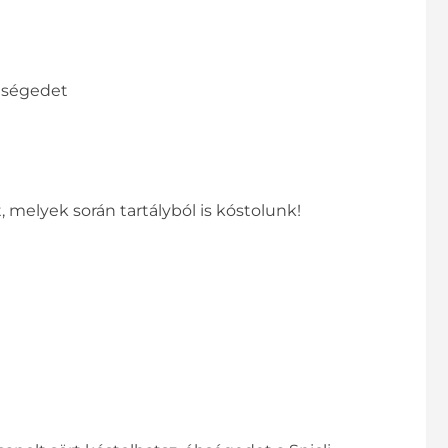
éhségedet
 melyek során tartályból is kóstolunk!