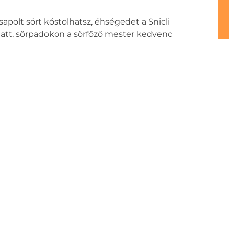
sapolt sört kóstolhatsz, éhségedet a Snicli
 alatt, sörpadokon a sörfőző mester kedvenc