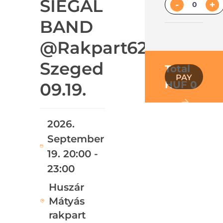
SIEGAL
-
+
BAND
@Rakpart62,
Szeged
Total
PAY
HUF 0
09.19.
2026.
September
19. 20:00 -
23:00
Huszár
Mátyás
rakpart