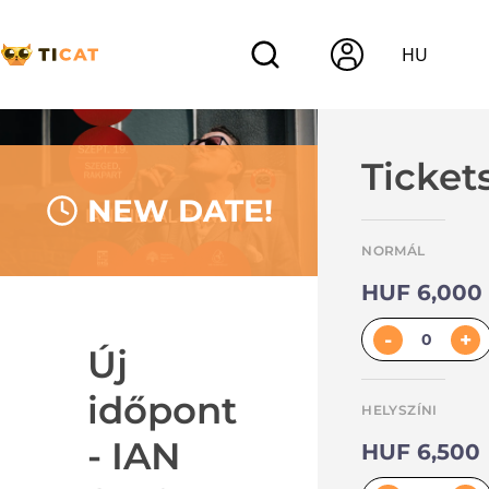
HU
Ticket
NEW DATE!
NORMÁL
HUF 6,000
-
+
Új
időpont
HELYSZÍNI
- IAN
HUF 6,500