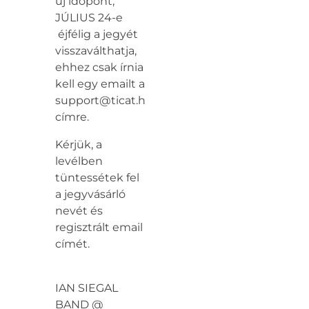
új időpont,
JÚLIUS 24-e
éjfélig a jegyét
visszaválthatja,
ehhez csak írnia
kell egy emailt a
support@ticat.hu
címre.
Kérjük, a
levélben
tüntessétek fel
a jegyvásárló
nevét és
regisztrált email
címét.
IAN SIEGAL
BAND @