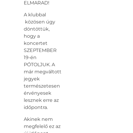
ELMARAD!
A klubbal
közösen úgy
döntöttük,
hogy a
koncertet
SZEPTEMBER
19-én
PÓTOLJUK. A
már megváltott
jegyek
természetesen
érvényesek
lesznek erre az
időpontra.
Akinek nem
megfelelő ez az