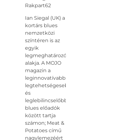
Rakpart62
Ian Siegal (UK) a
kortárs blues
nemzetközi
színtéren is az
egyik
legmeghatározóbb
alakja. A MOJO
magazin a
leginnovatívabb,
legtehetségesebb
és
leglebilincselőbb
blues előadók
között tartja
számon; Meat &
Potatoes című
nagylemezéért