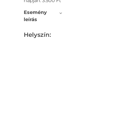
napján: 3.500 Ft
Esemény
leírás
Helyszín: