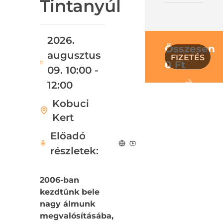
Tintanyúl
2026.
Összesen
augusztus
FIZETÉS
0 Ft
09. 10:00 -
12:00
Kobuci
Kert
Előadó
részletek:
2006-ban
kezdtünk bele
nagy álmunk
megvalósításába,