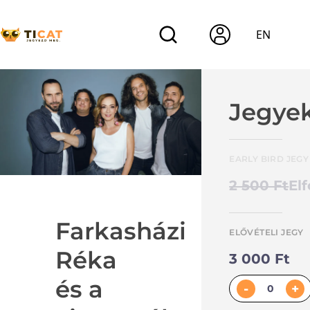
EN
Jegye
EARLY BIRD JEGY
2 500 Ft
El
Farkasházi
ELŐVÉTELI JEGY
Réka
3 000 Ft
és a
-
+