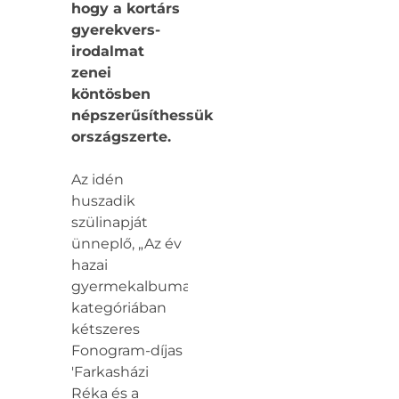
hogy a kortárs
gyerekvers-
irodalmat
zenei
köntösben
népszerűsíthessük
országszerte.
Az idén
huszadik
szülinapját
ünneplő, „Az év
hazai
gyermekalbuma”
kategóriában
kétszeres
Fonogram-díjas
'Farkasházi
Réka és a