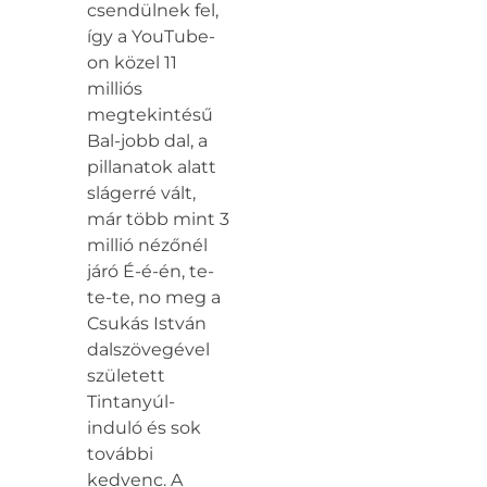
csendülnek fel,
így a YouTube-
on közel 11
milliós
megtekintésű
Bal-jobb dal, a
pillanatok alatt
slágerré vált,
már több mint 3
millió nézőnél
járó É-é-én, te-
te-te, no meg a
Csukás István
dalszövegével
született
Tintanyúl-
induló és sok
további
kedvenc. A