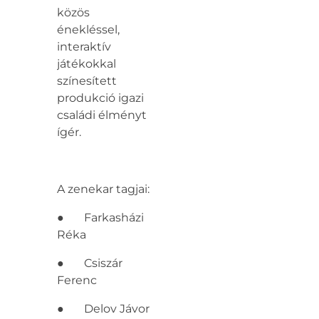
közös
énekléssel,
interaktív
játékokkal
színesített
produkció igazi
családi élményt
ígér.
A zenekar tagjai:
● Farkasházi
Réka
● Csiszár
Ferenc
● Delov Jávor