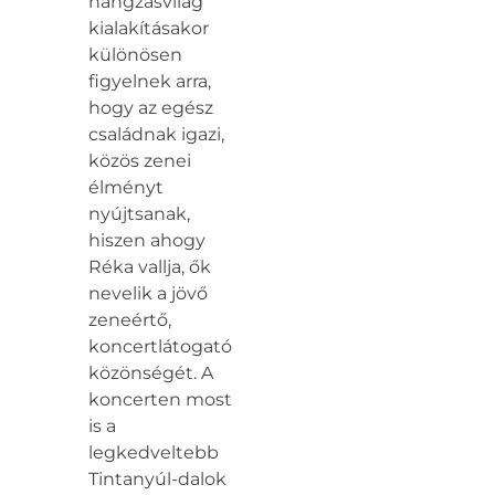
hangzásvilág
kialakításakor
különösen
figyelnek arra,
hogy az egész
családnak igazi,
közös zenei
élményt
nyújtsanak,
hiszen ahogy
Réka vallja, ők
nevelik a jövő
zeneértő,
koncertlátogató
közönségét. A
koncerten most
is a
legkedveltebb
Tintanyúl-dalok