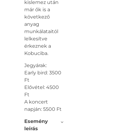
kislemez után
már ők is a
következő
anyag
munkálataitól
lelkesítve
érkeznek a
Kobuciba.
Jegyárak:
Early bird: 3500
Ft
Elővétel: 4500
Ft
A koncert
napján: 5500 Ft
Esemény
leírás