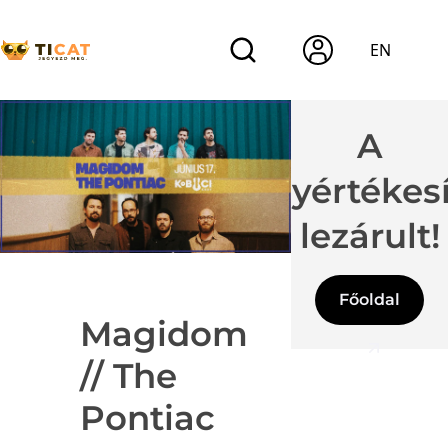
EN
A
jegyértékes
lezárult!
Főoldal
Magidom
// The
Pontiac