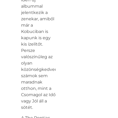
albummal
jelentkezik a
zenekar, amiből
már a
Kobuciban is
kapunk is egy
kis ízelítőt.
Persze
valószínűleg az
olyan
közönségkedvenc
számok sem
maradnak
otthon, mint a
Csomagol az Idő
vagy Jól áll a
sötét.
A The Pontiac