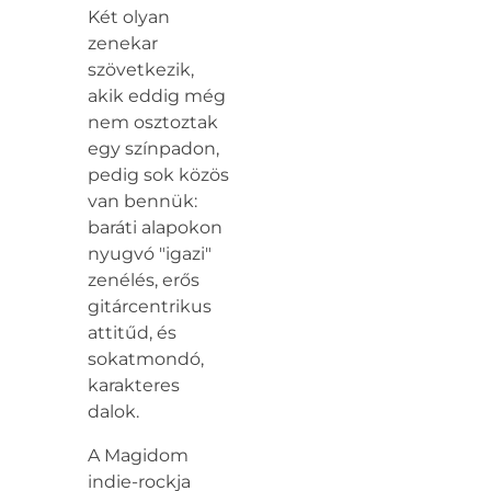
Két olyan
zenekar
szövetkezik,
akik eddig még
nem osztoztak
egy színpadon,
pedig sok közös
van bennük:
baráti alapokon
nyugvó "igazi"
zenélés, erős
gitárcentrikus
attitűd, és
sokatmondó,
karakteres
dalok.
A Magidom
indie-rockja