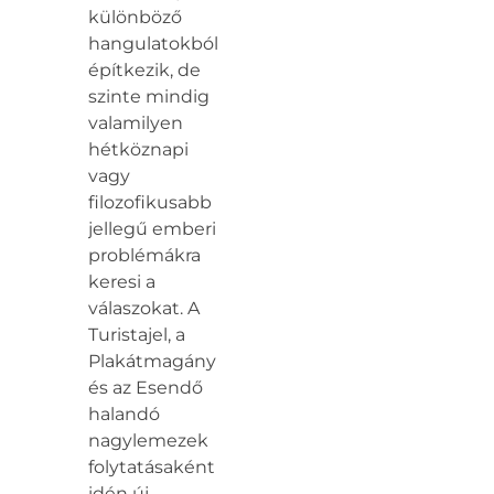
különböző
hangulatokból
építkezik, de
szinte mindig
valamilyen
hétköznapi
vagy
filozofikusabb
jellegű emberi
problémákra
keresi a
válaszokat. A
Turistajel, a
Plakátmagány
és az Esendő
halandó
nagylemezek
folytatásaként
idén új