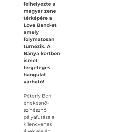
felhelyezte a
magyar zene
térképére a
Love Band-et
amely
folymatosan
turnézik. A
Bánya kertben
ismét
fergeteges
hangulat
várható!
Péterfy Bori
énekesnő-
színésznő
pályafutása a
kilencvenes
évek elején