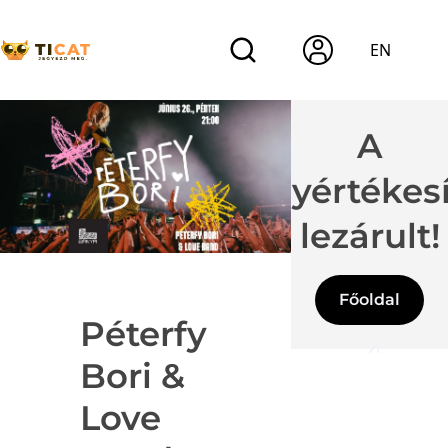
EN
A
jegyértékes
lezárult!
Főoldal
Péterfy
Bori &
Love