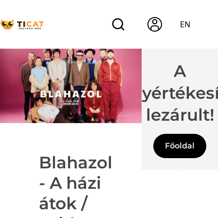
EN
A
jegyértékes
lezárult!
Főoldal
Blahazol
- A házi
átok /