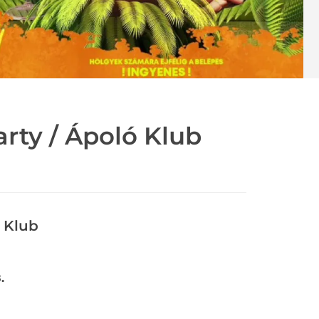
rty / Ápoló Klub
 Klub
.