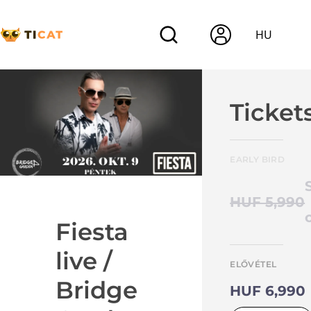
HU
Ticket
EARLY BIRD
HUF 5,990
Fiesta
live /
ELŐVÉTEL
Bridge
HUF 6,990