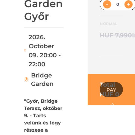
Garden
-
+
Győr
NORMÁL
HUF 7,990
2026.
October
09. 20:00 -
22:00
Bridge
Garden
Total
PAY
HUF 0
"Győr, Bridge
Terasz, október
9. - Tarts
velünk és légy
részese a