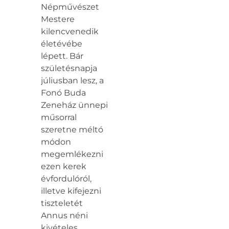
Népművészet
Mestere
kilencvenedik
életévébe
lépett. Bár
születésnapja
júliusban lesz, a
Fonó Buda
Zeneház ünnepi
műsorral
szeretne méltó
módon
megemlékezni
ezen kerek
évfordulóról,
illetve kifejezni
tiszteletét
Annus néni
kivételes