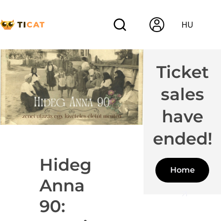
HU
Ticket
sales
have
ended!
Hideg
Home
Anna
90: