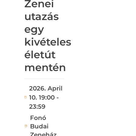
Zenei
utazás
egy
kivételes
életút
mentén
2026. April
10. 19:00 -
23:59
Fonó
Budai
Zeneház