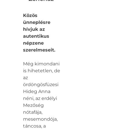
Közös
ünneplésre
hívjuk az
autentikus
népzene
szerelmeseit.
Még kimondani
is hihetetlen, de
az
ördöngösfüzesi
Hideg Anna
néni, az erdélyi
Mezőség
nótafája,
mesemondója,
táncosa, a