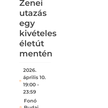
Zenei
utazás
egy
kivételes
életút
mentén
2026.
április 10.
19:00 -
23:59
Fonó
Budai