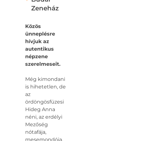
Zeneház
Közös
ünneplésre
hívjuk az
autentikus
népzene
szerelmeseit.
Még kimondani
is hihetetlen, de
az
ördöngösfüzesi
Hideg Anna
néni, az erdélyi
Mezőség
nótafája,
mesemondója,