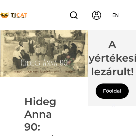
EN
A
jegyértékes
lezárult!
Főoldal
Hideg
Anna
90: