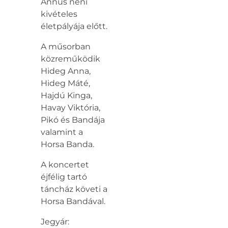
Annus néni
kivételes
életpályája előtt.
A műsorban
közreműködik
Hideg Anna,
Hideg Máté,
Hajdú Kinga,
Havay Viktória,
Pikó és Bandája
valamint a
Horsa Banda.
A koncertet
éjfélig tartó
táncház követi a
Horsa Bandával.
Jegyár: