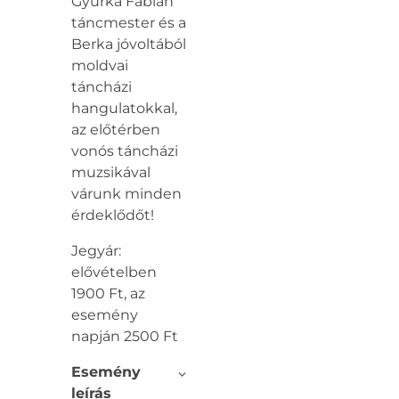
Gyurka Fábián
táncmester és a
Berka jóvoltából
moldvai
táncházi
hangulatokkal,
az előtérben
vonós táncházi
muzsikával
várunk minden
érdeklődőt!
Jegyár:
elővételben
1900 Ft, az
esemény
napján 2500 Ft
Esemény
leírás