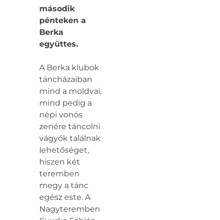
második
pénteken a
Berka
együttes.
A Berka klubok
táncházaiban
mind a moldvai,
mind pedig a
népi vonós
zenére táncolni
vágyók találnak
lehetőséget,
hiszen két
teremben
megy a tánc
egész este. A
Nagyteremben