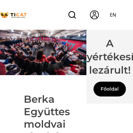
EN
A
jegyértékes
lezárult!
Főoldal
Berka
Együttes
moldvai