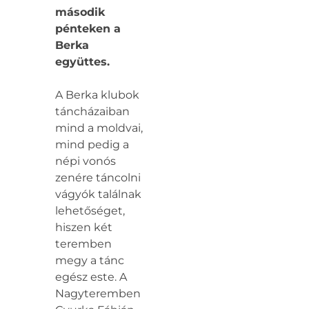
második
pénteken a
Berka
együttes.
A Berka klubok
táncházaiban
mind a moldvai,
mind pedig a
népi vonós
zenére táncolni
vágyók találnak
lehetőséget,
hiszen két
teremben
megy a tánc
egész este. A
Nagyteremben