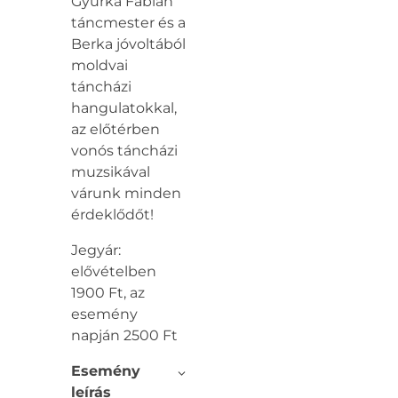
Gyurka Fábián
táncmester és a
Berka jóvoltából
moldvai
táncházi
hangulatokkal,
az előtérben
vonós táncházi
muzsikával
várunk minden
érdeklődőt!
Jegyár:
elővételben
1900 Ft, az
esemény
napján 2500 Ft
Esemény
leírás