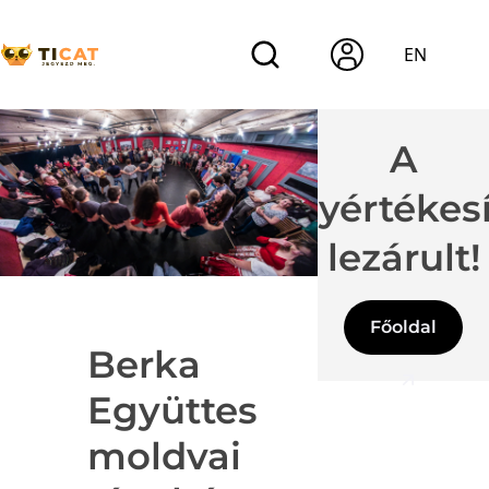
EN
A
jegyértékes
lezárult!
Főoldal
Berka
Együttes
moldvai