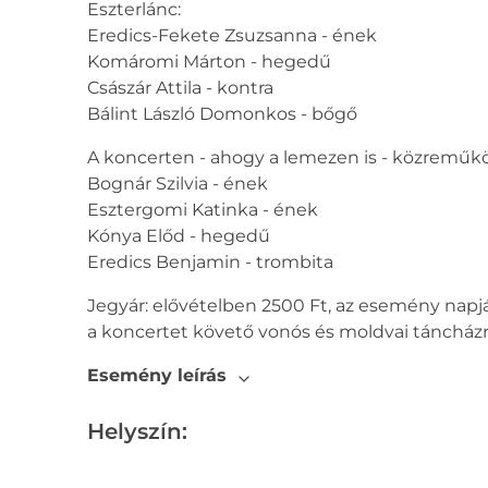
Eszterlánc:
Eredics-Fekete Zsuzsanna - ének
Komáromi Márton - hegedű
Császár Attila - kontra
Bálint László Domonkos - bőgő
A koncerten - ahogy a lemezen is - közreműk
Bognár Szilvia - ének
Esztergomi Katinka - ének
Kónya Előd - hegedű
Eredics Benjamin - trombita
Jegyár: elővételben 2500 Ft, az esemény nap
a koncertet követő vonós és moldvai táncházr
Esemény leírás
Helyszín: