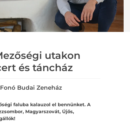
 Mezőségi utakon
rt és táncház
Fonó Budai Zeneház
ségi faluba kalauzol el bennünket. A
zzsombor, Magyarszovát, Újős,
gállók!