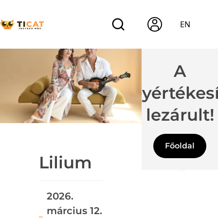
EN
A
jegyértékes
lezárult!
Főoldal
Lilium
2026.
március 12.