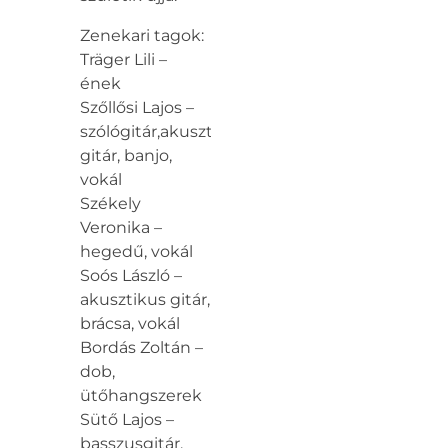
Zenekari tagok:
Träger Lili –
ének
Szőllősi Lajos –
szólógitár,akusztikus
gitár, banjo,
vokál
Székely
Veronika –
hegedű, vokál
Soós László –
akusztikus gitár,
brácsa, vokál
Bordás Zoltán –
dob,
ütőhangszerek
Sütő Lajos –
basszusgitár,