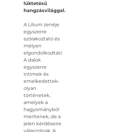
lüktetésű
hangzásvilággal.
A Lilium zenéje
egyszerre
szórakoztató és
mélyen
elgondolkodtató.
A dalok
egyszerre
intimek és
emelkedettek-
olyan
történetek,
amelyek a
hagyományból
merítenek, de a
jelen kérdéseire
válaszolnak. A