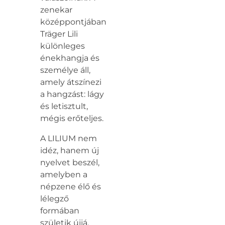
zenekar
középpontjában
Träger Lili
különleges
énekhangja és
személye áll,
amely átszínezi
a hangzást: lágy
és letisztult,
mégis erőteljes.
A LILIUM nem
idéz, hanem új
nyelvet beszél,
amelyben a
népzene élő és
lélegző
formában
születik újjá.