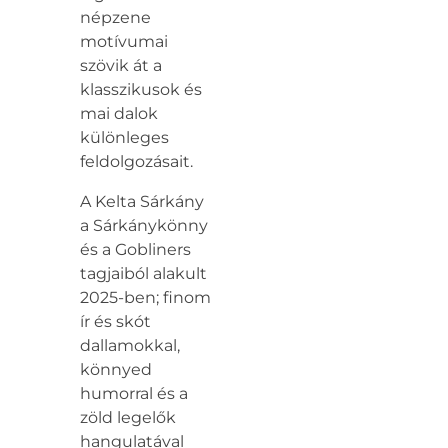
népzene
motívumai
szövik át a
klasszikusok és
mai dalok
különleges
feldolgozásait.
A Kelta Sárkány
a Sárkánykönny
és a Gobliners
tagjaiból alakult
2025-ben; finom
ír és skót
dallamokkal,
könnyed
humorral és a
zöld legelők
hangulatával