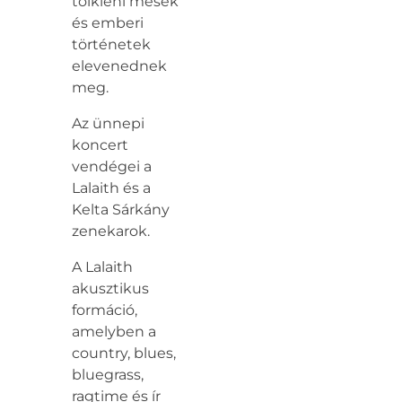
tolkieni mesék
és emberi
történetek
elevenednek
meg.
Az ünnepi
koncert
vendégei a
Lalaith és a
Kelta Sárkány
zenekarok.
A Lalaith
akusztikus
formáció,
amelyben a
country, blues,
bluegrass,
ragtime és ír