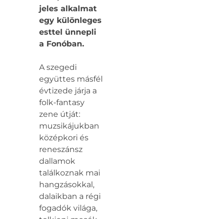
jeles alkalmat
egy különleges
esttel ünnepli
a Fonóban.
A szegedi
együttes másfél
évtizede járja a
folk-fantasy
zene útját:
muzsikájukban
középkori és
reneszánsz
dallamok
találkoznak mai
hangzásokkal,
dalaikban a régi
fogadók világa,