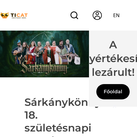
EN
A
jegyértékes
lezárult!
Főoldal
Sárkánykönny
18.
születésnapi