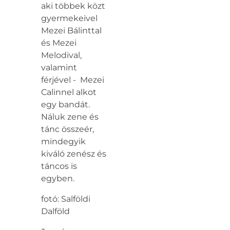
aki többek közt
gyermekeivel
Mezei Bálinttal
és Mezei
Melodival,
valamint
férjével - Mezei
Calinnel alkot
egy bandát.
Náluk zene és
tánc összeér,
mindegyik
kiváló zenész és
táncos is
egyben.
fotó: Salföldi
Dalföld