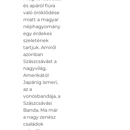
és apáról fiúra
való öröklődése
miatt a magyar
néphagyomány
egy érdekes
szeletének
tartjuk. Amiről
azonban
Szászcsávást a
nagyvilág,
Amerikától
Japánig ismeri,
az a
vonósbandája, a
Szászcsávási
Banda. Ma már
a nagy zenész
családok