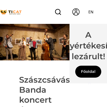
EN
A
jegyértékes
lezárult!
Főoldal
Szászcsávási
Banda
koncert