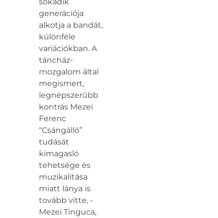
sokadik
generációja
alkotja a bandát,
különféle
variációkban. A
táncház-
mozgalom által
megismert,
legnépszerűbb
kontrás Mezei
Ferenc
“Csángálló”
tudását
kimagasló
tehetsége és
muzikalitása
miatt lánya is
tovább vitte, -
Mezei Tinguca,