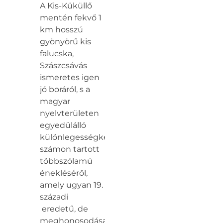
A Kis-Küküllő
mentén fekvő 1
km hosszú
gyönyörű kis
falucska,
Szászcsávás
ismeretes igen
jó boráról, s a
magyar
nyelvterületen
egyedülálló
különlegességként
számon tartott
többszólamú
énekléséről,
amely ugyan 19.
századi
eredetű, de
meghonosodása,