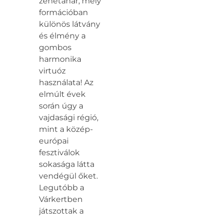
zenetanár, mely
formációban
különös látvány
és élmény a
gombos
harmonika
virtuóz
használata! Az
elmúlt évek
során úgy a
vajdasági régió,
mint a közép-
európai
fesztiválok
sokasága látta
vendégül őket.
Legutóbb a
Várkertben
játszottak a