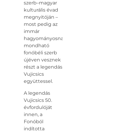
szerb–magyar
kulturális évad
megnyitóján –
most pedig az
immár
hagyományosnak
mondható
fonóbéli szerb
újéven vesznek
részt a legendás
Vujicsics
együttessel.
A legendás
Vujicsics 50.
évfordulóját
innen, a
Fonóból
indította