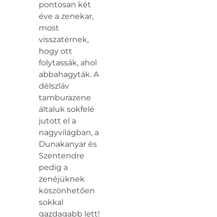
pontosan két
éve a zenekar,
most
visszatérnek,
hogy ott
folytassák, ahol
abbahagyták. A
délszláv
tamburazene
általuk sokfelé
jutott el a
nagyvilágban, a
Dunakanyar és
Szentendre
pedig a
zenéjüknek
köszönhetően
sokkal
gazdagabb lett!