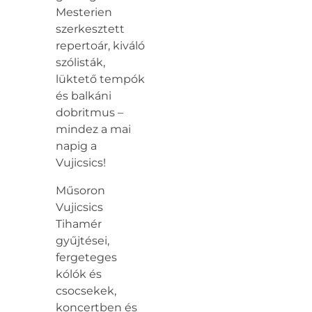
Mesterien
szerkesztett
repertoár, kiváló
szólisták,
lüktető tempók
és balkáni
dobritmus –
mindez a mai
napig a
Vujicsics!
Műsoron
Vujicsics
Tihamér
gyűjtései,
fergeteges
kólók és
csocsekek,
koncertben és