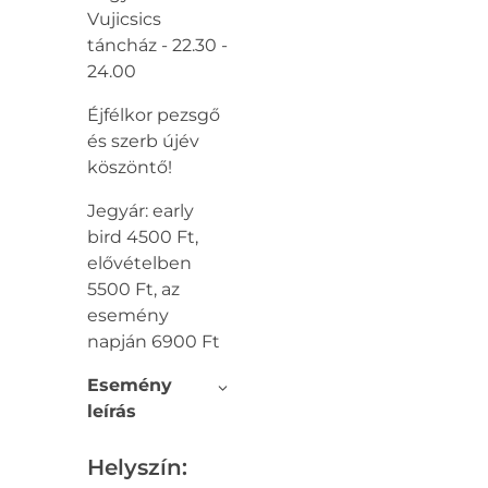
Vujicsics
táncház - 22.30 -
24.00
Éjfélkor pezsgő
és szerb újév
köszöntő!
Jegyár: early
bird 4500 Ft,
elővételben
5500 Ft, az
esemény
napján 6900 Ft
Esemény
leírás
Helyszín: