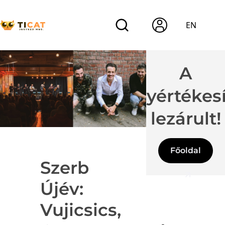
EN
A
jegyértékes
lezárult!
Főoldal
Szerb
Újév:
Vujicsics,