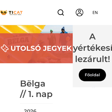
EN
A
jegyértékes
UTOLSÓ JEGYEK
lezárult!
Főoldal
Bëlga
// 1. nap
2026.