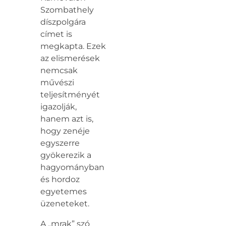
Szombathely
díszpolgára
címet is
megkapta. Ezek
az elismerések
nemcsak
művészi
teljesítményét
igazolják,
hanem azt is,
hogy zenéje
egyszerre
gyökerezik a
hagyományban
és hordoz
egyetemes
üzeneteket.
A „mrak” szó