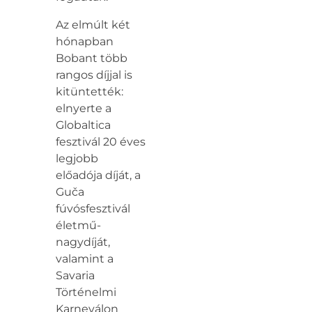
Az elmúlt két
hónapban
Bobant több
rangos díjjal is
kitüntették:
elnyerte a
Globaltica
fesztivál 20 éves
legjobb
előadója díját, a
Guča
fúvósfesztivál
életmű-
nagydíját,
valamint a
Savaria
Történelmi
Karneválon