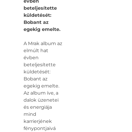
évben
beteljesítette
küldetését:
Bobant az
egekig emelte.
A Mrak album az
elmúlt hat
évben
beteljesítette
küldetését:
Bobant az
egekig emelte.
Az album íve, a
dalok üzenetei
és energiája
mind
karrierjének
fénypontjaivá