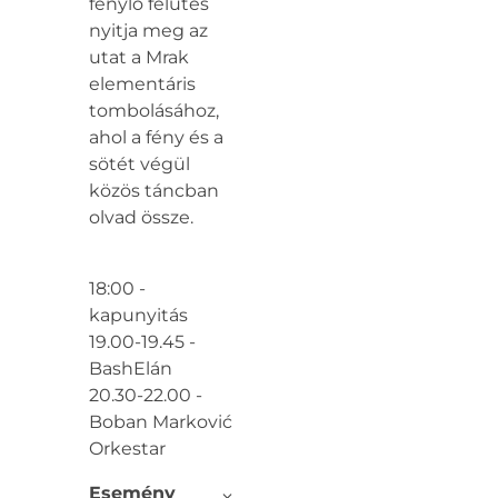
fénylő felütés
nyitja meg az
utat a Mrak
elementáris
tombolásához,
ahol a fény és a
sötét végül
közös táncban
olvad össze.
18:00 -
kapunyitás
19.00-19.45 -
BashElán
20.30-22.00 -
Boban Marković
Orkestar
Esemény