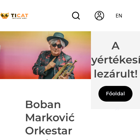
EN
A
jegyértékes
lezárult!
Főoldal
Boban
Marković
Orkestar