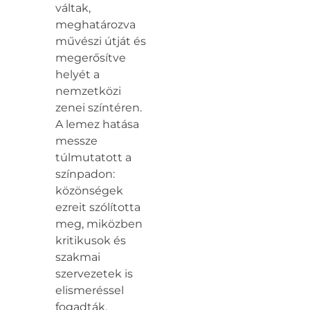
váltak,
meghatározva
művészi útját és
megerősítve
helyét a
nemzetközi
zenei színtéren.
A lemez hatása
messze
túlmutatott a
színpadon:
közönségek
ezreit szólította
meg, miközben
kritikusok és
szakmai
szervezetek is
elismeréssel
fogadták.