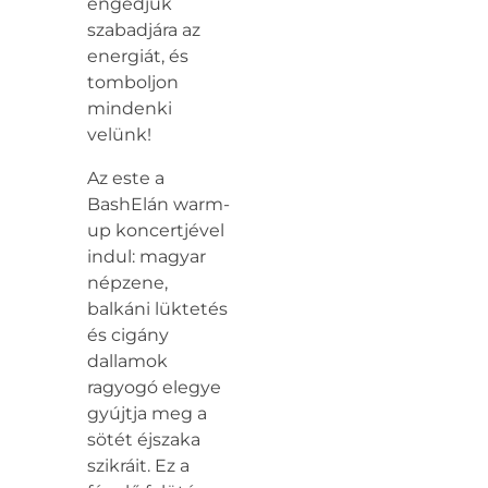
engedjük
szabadjára az
energiát, és
tomboljon
mindenki
velünk!
Az este a
BashElán warm-
up koncertjével
indul: magyar
népzene,
balkáni lüktetés
és cigány
dallamok
ragyogó elegye
gyújtja meg a
sötét éjszaka
szikráit. Ez a