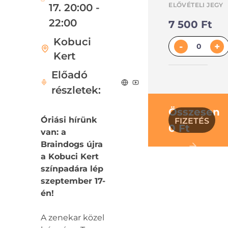
ELŐVÉTELI JEGY
17. 20:00 -
22:00
7 500 Ft
Kobuci
-
+
Kert
Előadó
részletek:
Összesen
Óriási hírünk
FIZETÉS
0 Ft
van: a
Braindogs újra
a Kobuci Kert
színpadára lép
szeptember 17-
én!
A zenekar közel