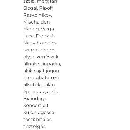
szólal meg: Ian
Siegal, Ripoff
Raskolnikov,
Mischa den
Haring, Varga
Laca, Frenk és
Nagy Szabolcs
személyében
olyan zenészek
állnak színpadra,
akik saját jogon
is meghatározó
alkotók. Talán
épp ez az, ami a
Braindogs
koncertjeit
különlegessé
teszi: hiteles
tisztelgés,