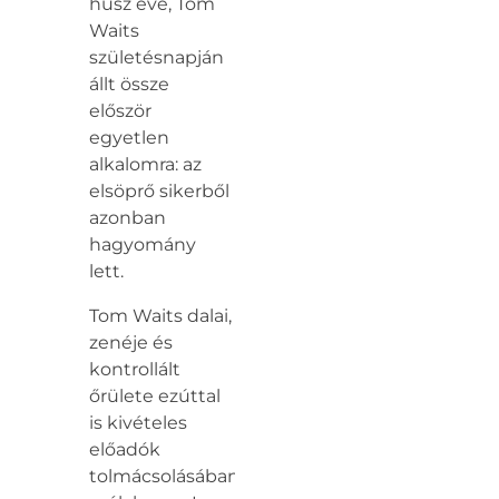
húsz éve, Tom
Waits
születésnapján
állt össze
először
egyetlen
alkalomra: az
elsöprő sikerből
azonban
hagyomány
lett.
Tom Waits dalai,
zenéje és
kontrollált
őrülete ezúttal
is kivételes
előadók
tolmácsolásában