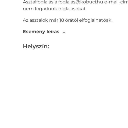
Asztalfoglalás a foglalas@kobuci.hu e-mail-c
nem fogadunk foglalásokat.
Az asztalok már 18 órától elfoglalhatóak.
Esemény leírás
Helyszín: