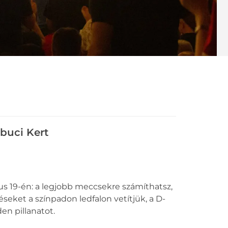
buci Kert
lius 19-én: a legjobb meccsekre számíthatsz,
eket a színpadon ledfalon vetítjük, a D-
en pillanatot.